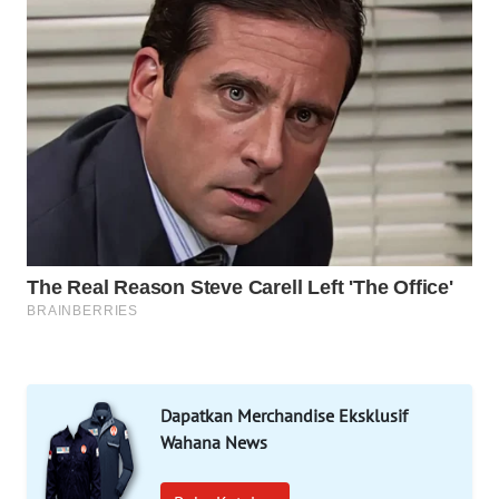
MAWAKA
ID
MARTABAT
NET
PLN
WATCH
MKLI
LPKKI
LKKI
Dapatkan Merchandise Eksklusif
Wahana News
KOPEKLIN