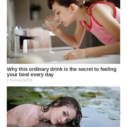
TAPANULI
TENGAH
WN DELI
SERDANG
WN
TEBING
TINGGI
WN
PAKPAK
WN
KARAWANG
WN
BEKASI