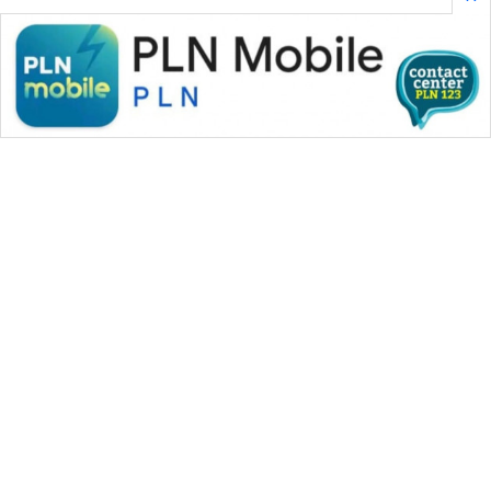
WAHANA MEDIA GROUP
|
|
|
WAHANA NEWS co
WAHANA TANI
WAHANA ADVOKAT
|
|
WAHANA INFRASTRUKTUR
WAHANA KONSUMEN