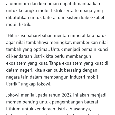
alumunium dan kemudian dapat dimanfaatkan
WN
untuk kerangka mobil listrik serta tembaga yang
SERAMBI
dibutuhkan untuk baterai dan sistem kabel-kabel
mobil listrik.
WN
JAMBI
"Hilirisasi bahan-bahan mentah mineral kita harus,
agar nilai tambahnya meningkat, memberikan nilai
WN
tambah yang optimal. Untuk menjadi pemain kunci
SULTRA
di kendaraan listrik kita perlu membangun
ekosistem yang kuat. Tanpa ekosistem yang kuat di
WN
NTB
dalam negeri, kita akan sulit bersaing dengan
negara lain dalam membangun industri mobil
WN
listrik," ungkap Jokowi.
SULTENG
Jokowi menilai, pada tahun 2022 ini akan menjadi
WN
momen penting untuk pengembangan baterai
SULBAR
lithium untuk kendaraan listrik. Alasannya,