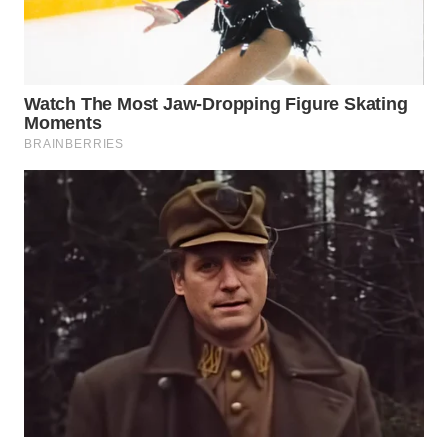
WAHANA
SPORT
WAHANA
UMKM
WAHANA
SELEB
WAHANA
PERSONA
WAHANA
OTOMOTIF
WAHANA
HEALTH