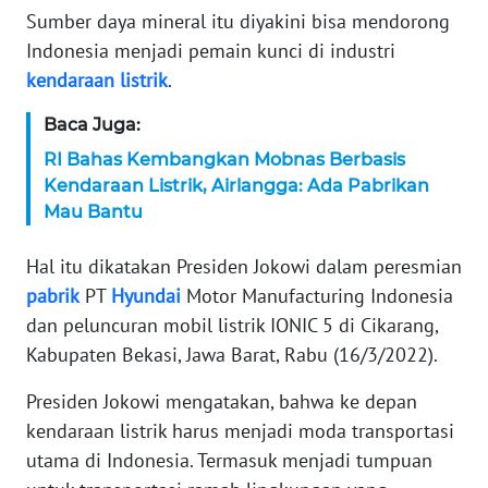
Sumber daya mineral itu diyakini bisa mendorong
KARIR
Indonesia menjadi pemain kunci di industri
kendaraan
listrik
.
DISCLAIMER
Baca Juga:
Wahana
RI Bahas Kembangkan Mobnas Berbasis
News
Kendaraan Listrik, Airlangga: Ada Pabrikan
Regional
Mau Bantu
WN
Hal itu dikatakan Presiden Jokowi dalam peresmian
SUMUT
pabrik
PT
Hyundai
Motor Manufacturing Indonesia
dan peluncuran mobil listrik IONIC 5 di Cikarang,
WN
Kabupaten Bekasi, Jawa Barat, Rabu (16/3/2022).
JAKARTA
Presiden Jokowi mengatakan, bahwa ke depan
WN
kendaraan listrik harus menjadi moda transportasi
JABAR
utama di Indonesia. Termasuk menjadi tumpuan