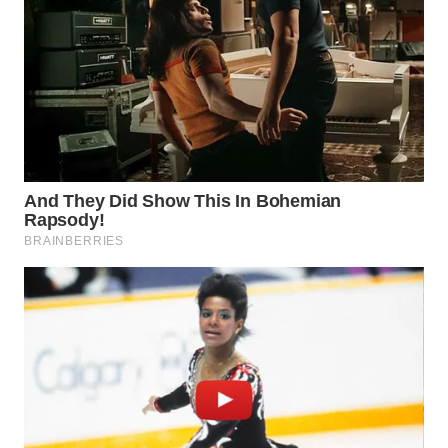
WAHANA
LISTRIK
WAHANA
TRAVEL
WAHANA
TV
WAHANANEWS
ID
WAHANANEWS
CO ID
WAHANANEWS
NET