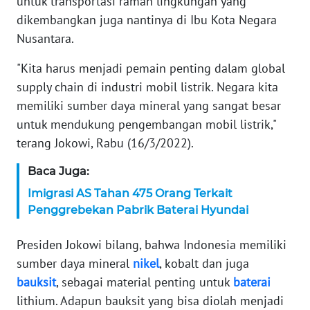
untuk transportasi ramah lingkungan yang
WN
dikembangkan juga nantinya di Ibu Kota Negara
BANTEN
Nusantara.
WN
"Kita harus menjadi pemain penting dalam global
NTT
supply chain di industri mobil listrik. Negara kita
memiliki sumber daya mineral yang sangat besar
WN
KEPRI
untuk mendukung pengembangan mobil listrik,"
terang Jokowi, Rabu (16/3/2022).
WN
Baca Juga:
PAPUA
Imigrasi AS Tahan 475 Orang Terkait
WN
Penggrebekan Pabrik Baterai Hyundai
PAPUA
BARAT
Presiden Jokowi bilang, bahwa Indonesia memiliki
sumber daya mineral
nikel
, kobalt dan juga
WN
bauksit
, sebagai material penting untuk
baterai
RIAU
lithium. Adapun bauksit yang bisa diolah menjadi