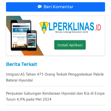
WN
Beri Komentar
KALTARA
WN
KALSEL
WN
Install Aplikasi
KALTIM
WN
SULSEL
Berita Terkait
Imigrasi AS Tahan 475 Orang Terkait Penggrebekan Pabrik
WN
Baterai Hyundai
GORONTALO
Penjualan Gabungan Kendaraan Hyundai dan Kia di Eropa
WN
Turun 4,9% pada Mei 2024
SULUT