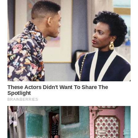
WN
INDRAMAYU
WN
KUNINGAN
WN
MAJALENGKA
WN
SUBANG
WN
SUKABUMI
WN
PURWAKARTA