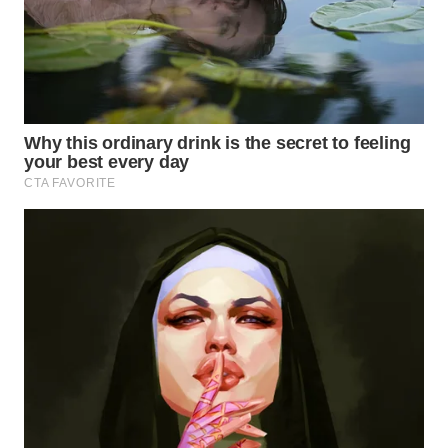
WN
BOGOR
WN
DEPOK
WN
TAPANULI
UTARA
WN
SAMOSIR
WN
PADANG
LAWAS
WN