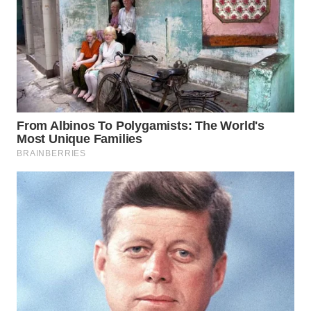
WN
PRIANGAN
TIMUR
WN
SEMARANG
WN
SOLO
WN
BOROBUDUR
WN
MADURA
WN
SURABAYA