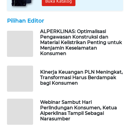
Buka Katalog
PORTAL
KONSUMEN
Pilihan Editor
FORWAMKI
ALPERKLINAS: Optimalisasi
Pengawasan Konstruksi dan
ALPERKLINAS
Material Kelistrikan Penting untuk
Menjamin Keselamatan
Konsumen
FORJASIDA
TAMBANG
Kinerja Keuangan PLN Meningkat,
NEWS
Transformasi Harus Berdampak
bagi Konsumen
SITUNGIR
NEWS
Webinar Sambut Hari
Perlindungan Konsumen, Ketua
Alperklinas Tampil Sebagai
SIDIKALANG
Narasumber
NEWS