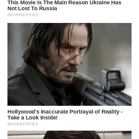
WAHANA
DESA
WISATA
LAPAK
WAHANA
Wahana
Network
KONSUMEN
LISTRIK
MASYARAKAT
KELISTRIKAN
WALINKI
ID