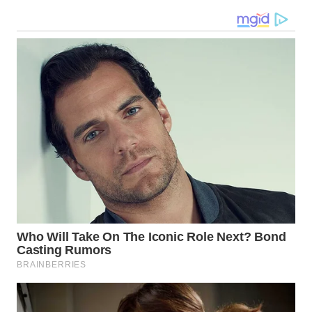
WN
TAPANULI
SELATAN
WN
TANJUNG
LESUNG
WN
KARO
WN
SIMALUNGUN
WN
LABUHANBATU
WN