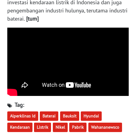
investasi kendaraan listrik di Indonesia dan juga
WN
pengembangan industri hulunya, terutama industri
NUSANTARA
baterai.
[tum]
WN
JOGJA
WN
JATIM
WN
BALI
WN
KALBAR
Tag:
Alperklinas Id
Baterai
Bauksit
Hyundai
WN
KALTENG
Kendaraan
Listrik
Nikel
Pabrik
Wahananewsco