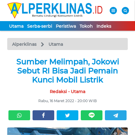
Utama
Serba-serbi
Peristiwa
Tokoh
Indeks
WAHANA
Tutup
TV
Alperklinas
Utama
UTAMA
Sumber Melimpah, Jokowi
Sebut RI Bisa Jadi Pemain
SERBA-
Kunci Mobil Listrik
SERBI
Redaksi - Utama
PERISTIWA
Rabu, 16 Maret 2022 - 20:00 WIB
TOKOH
Informasi