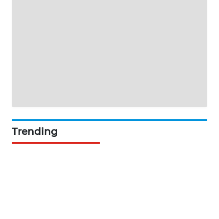
NEWS
BERKAT
NEWS
BERAMPU
NEWS
ANUGERAH
NEWS
Trending
AKHLAK
ID
PERAPKI
NEWS
SONYA