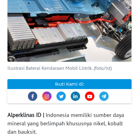
INDEKS
BERITA
KONTAK
KAMI
INFO
IKLAN
Ilustrasi Baterai Kendaraan Mobil Listrik. (foto/ist)
TENTANG
Ikuti Kami di:
KAMI
PEDOMAN
MEDIA
Alperklinas ID |
Indonesia memiliki sumber daya
SIBER
mineral yang berlimpah khususnya nikel, kobalt
dan bauksit.
REDAKSI