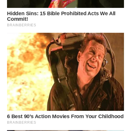
SUMEDANG
WN
CIANJUR
WN
KEPULAUAN
SERIBU
WN
TANGERANG
WN
BINJAI
WN
CIREBON