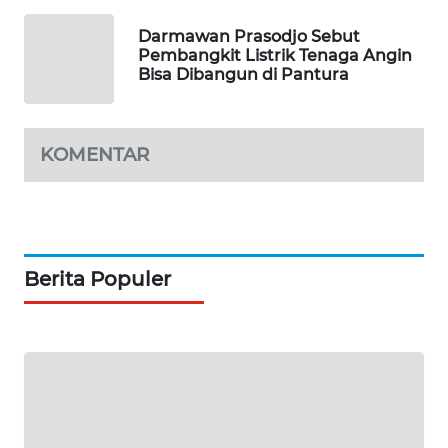
KARING
NEWS
Darmawan Prasodjo Sebut
Pembangkit Listrik Tenaga Angin
Bisa Dibangun di Pantura
JURNAL
MARITIM
HUMBANG
KOMENTAR
NEWS
GARONGGANG
NEWS
Berita Populer
FISUELRI
ID
ENERGI
NEWS
CILEUNGSI