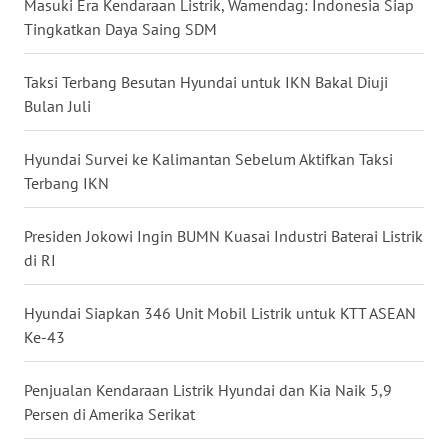
Masuki Era Kendaraan Listrik, Wamendag: Indonesia Siap
WN
Tingkatkan Daya Saing SDM
MALUKU
Taksi Terbang Besutan Hyundai untuk IKN Bakal Diuji
WN
MALUT
Bulan Juli
WN
Hyundai Survei ke Kalimantan Sebelum Aktifkan Taksi
DAIRI
Terbang IKN
WN
Presiden Jokowi Ingin BUMN Kuasai Industri Baterai Listrik
DANAU
di RI
TOBA
Hyundai Siapkan 346 Unit Mobil Listrik untuk KTT ASEAN
WN
Ke-43
NIAS
Penjualan Kendaraan Listrik Hyundai dan Kia Naik 5,9
WN
Persen di Amerika Serikat
LANGKAT