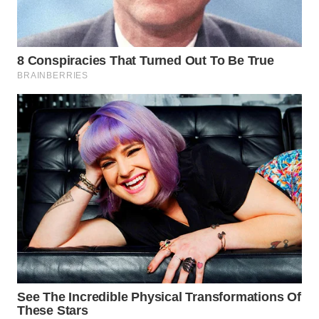
WN
NATUNA
WN
BINTAN
WN
MANDALIKA
WN
LIKUPANG
WN
LABUANBAJO
WN
BORNEO