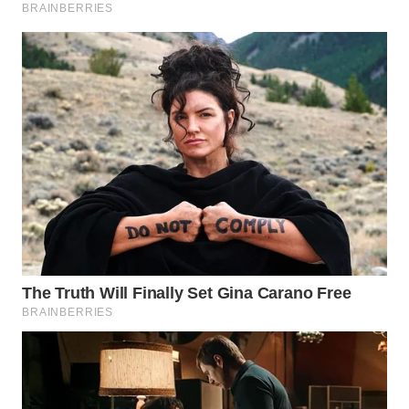
Wahana
Media
Group
WAHANA
NEWS
WAHANA
TANI
WAHANA
ADVOKAT
WAHANA
INFRASTRUKTUR
WAHANA
KONSUMEN