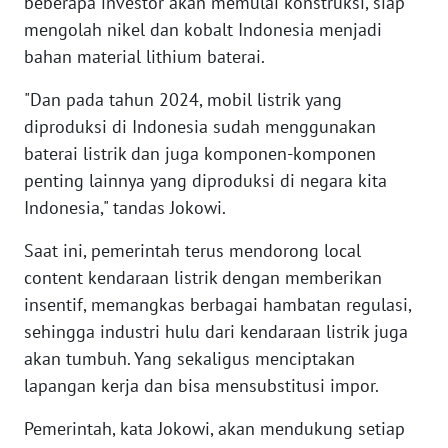
beberapa investor akan memulai konstruksi, siap
WN
mengolah nikel dan kobalt Indonesia menjadi
BABEL
bahan material lithium baterai.
WN
"Dan pada tahun 2024, mobil listrik yang
SUMBAR
diproduksi di Indonesia sudah menggunakan
baterai listrik dan juga komponen-komponen
WN
penting lainnya yang diproduksi di negara kita
SUMSEL
Indonesia," tandas Jokowi.
WN
Saat ini, pemerintah terus mendorong local
BENGKULU
content kendaraan listrik dengan memberikan
insentif, memangkas berbagai hambatan regulasi,
WN
sehingga industri hulu dari kendaraan listrik juga
LAMPUNG
akan tumbuh. Yang sekaligus menciptakan
lapangan kerja dan bisa mensubstitusi impor.
WN
JATENG
Pemerintah, kata Jokowi, akan mendukung setiap