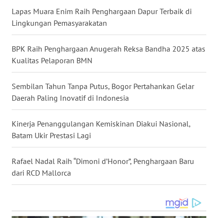
WN
Lapas Muara Enim Raih Penghargaan Dapur Terbaik di
MALUKU
Lingkungan Pemasyarakatan
WN
BPK Raih Penghargaan Anugerah Reksa Bandha 2025 atas
MALUT
Kualitas Pelaporan BMN
WN
Sembilan Tahun Tanpa Putus, Bogor Pertahankan Gelar
DAIRI
Daerah Paling Inovatif di Indonesia
WN
DANAU
Kinerja Penanggulangan Kemiskinan Diakui Nasional,
TOBA
Batam Ukir Prestasi Lagi
WN
Rafael Nadal Raih “Dimoni d’Honor”, Penghargaan Baru
NIAS
dari RCD Mallorca
WN
LANGKAT