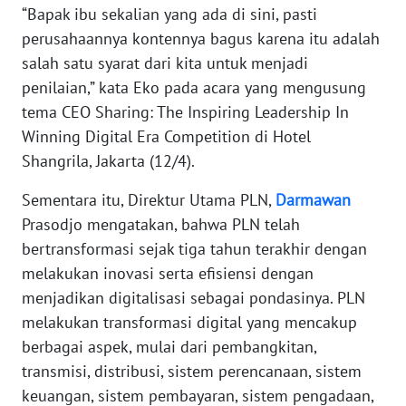
WN
“Bapak ibu sekalian yang ada di sini, pasti
BANTEN
perusahaannya kontennya bagus karena itu adalah
salah satu syarat dari kita untuk menjadi
WN
penilaian,” kata Eko pada acara yang mengusung
NTT
tema CEO Sharing: The Inspiring Leadership In
Winning Digital Era Competition di Hotel
WN
KEPRI
Shangrila, Jakarta (12/4).
Sementara itu, Direktur Utama PLN,
Darmawan
WN
Prasodjo mengatakan, bahwa PLN telah
PAPUA
bertransformasi sejak tiga tahun terakhir dengan
melakukan inovasi serta efisiensi dengan
WN
PAPUA
menjadikan digitalisasi sebagai pondasinya. PLN
BARAT
melakukan transformasi digital yang mencakup
berbagai aspek, mulai dari pembangkitan,
WN
transmisi, distribusi, sistem perencanaan, sistem
RIAU
keuangan, sistem pembayaran, sistem pengadaan,