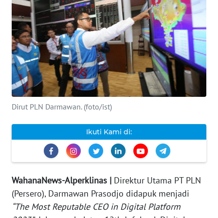
INDEKS
BERITA
KONTAK
KAMI
INFO
IKLAN
Dirut PLN Darmawan. (foto/ist)
TENTANG
Ikuti Kami di:
KAMI
PEDOMAN
MEDIA
WahanaNews-Alperklinas |
Direktur Utama PT PLN
SIBER
(Persero), Darmawan Prasodjo didapuk menjadi
“The Most Reputable CEO in Digital Platform
REDAKSI