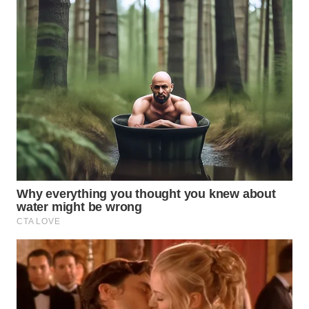
WN
TAPANULI
SELATAN
WN
TANJUNG
LESUNG
WN
KARO
WN
SIMALUNGUN
WN
LABUHANBATU
WN