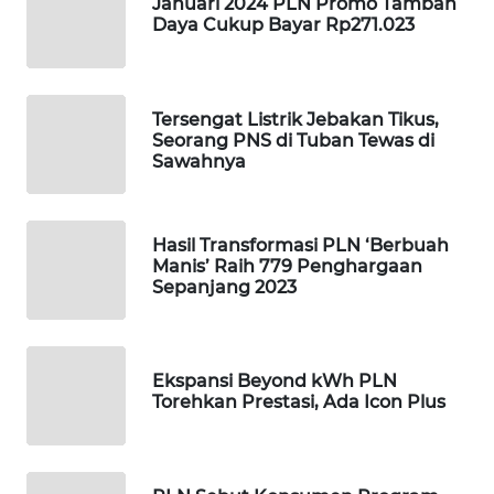
Januari 2024 PLN Promo Tambah
SIBARAGAS
Daya Cukup Bayar Rp271.023
NEWS
METRO
Tersengat Listrik Jebakan Tikus,
SIANTAR
Seorang PNS di Tuban Tewas di
NEWS
Sawahnya
METRO
MEDAN
Hasil Transformasi PLN ‘Berbuah
NEWS
Manis’ Raih 779 Penghargaan
Sepanjang 2023
METRO
JAKARTA
NEWS
Ekspansi Beyond kWh PLN
Torehkan Prestasi, Ada Icon Plus
KRT
NEWS