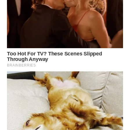
TAPANULI
TENGAH
WN DELI
SERDANG
WN
TEBING
TINGGI
WN
PAKPAK
WN
KARAWANG
WN
BEKASI