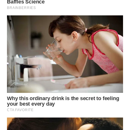
SUMEDANG
WN
CIANJUR
WN
KEPULAUAN
SERIBU
WN
TANGERANG
WN
BINJAI
WN
CIREBON