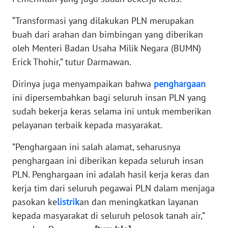
WN
“Transformasi yang dilakukan PLN merupakan
BABEL
buah dari arahan dan bimbingan yang diberikan
oleh Menteri Badan Usaha Milik Negara (BUMN)
WN
SUMBAR
Erick Thohir,” tutur Darmawan.
Dirinya juga menyampaikan bahwa
penghargaan
WN
SUMSEL
ini dipersembahkan bagi seluruh insan PLN yang
sudah bekerja keras selama ini untuk memberikan
WN
pelayanan terbaik kepada masyarakat.
BENGKULU
”Penghargaan ini salah alamat, seharusnya
penghargaan ini diberikan kepada seluruh insan
WN
LAMPUNG
PLN. Penghargaan ini adalah hasil kerja keras dan
kerja tim dari seluruh pegawai PLN dalam menjaga
WN
pasokan ke
listrik
an dan meningkatkan layanan
JATENG
kepada masyarakat di seluruh pelosok tanah air,”