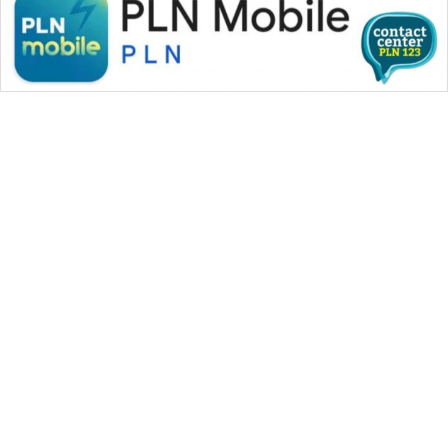
WAHANA MEDIA GROUP
|
|
|
WAHANA NEWS co
WAHANA TANI
WAHANA ADVOKAT
|
|
WAHANA INFRASTRUKTUR
WAHANA KONSUMEN
|
|
|
WAHANA LISTRIK
WAHANA TRAVEL
WAHANA TV
|
|
|
WAHANANEWS id
WAHANANEWS CO ID
WAHANANEWS NET