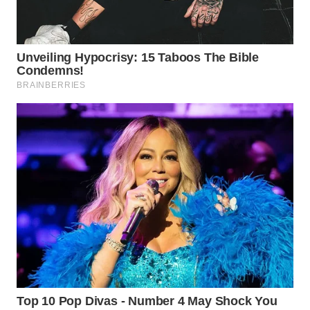
WAHANA
SPORT
WAHANA
UMKM
WAHANA
SELEB
WAHANA
PERSONA
WAHANA
OTOMOTIF
WAHANA
HEALTH