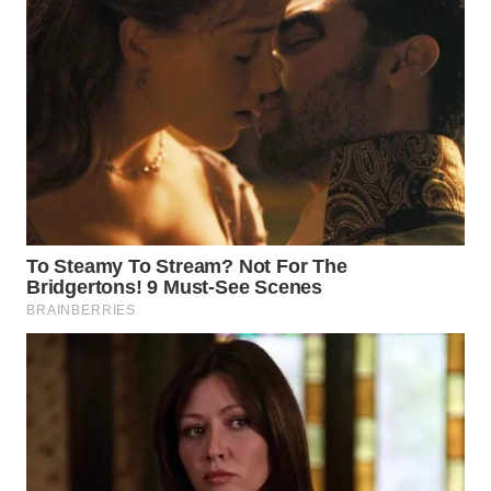
WN
INDRAMAYU
WN
KUNINGAN
WN
MAJALENGKA
WN
SUBANG
WN
SUKABUMI
WN
PURWAKARTA