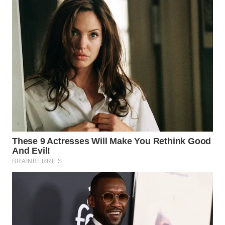
Wahana
Media
Group
WAHANA
NEWS
WAHANA
TANI
WAHANA
ADVOKAT
WAHANA
INFRASTRUKTUR
WAHANA
KONSUMEN