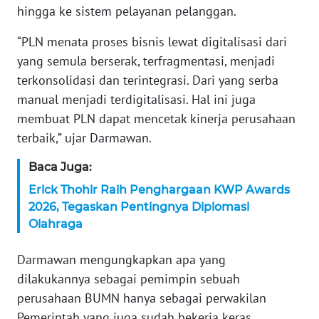
hingga ke sistem pelayanan pelanggan.
WN
SERAMBI
“PLN menata proses bisnis lewat digitalisasi dari
yang semula berserak, terfragmentasi, menjadi
WN
terkonsolidasi dan terintegrasi. Dari yang serba
JAMBI
manual menjadi terdigitalisasi. Hal ini juga
membuat PLN dapat mencetak kinerja perusahaan
WN
terbaik,” ujar Darmawan.
SULTRA
Baca Juga:
WN
NTB
Erick Thohir Raih Penghargaan KWP Awards
2026, Tegaskan Pentingnya Diplomasi
Olahraga
WN
SULTENG
Darmawan mengungkapkan apa yang
dilakukannya sebagai pemimpin sebuah
WN
SULBAR
perusahaan BUMN hanya sebagai perwakilan
Pemerintah yang juga sudah bekerja keras.