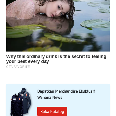
MAWAKA
ID
MARTABAT
NET
PLN
WATCH
MKLI
LPKKI
Dapatkan Merchandise Eksklusif
LKKI
Wahana News
KOPEKLIN
Buka Katalog