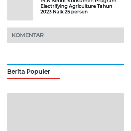
PLN Sebut Konsumen Program
KARING
Electrifying Agriculture Tahun
NEWS
2023 Naik 25 persen
JURNAL
MARITIM
KOMENTAR
HUMBANG
NEWS
GARONGGANG
Berita Populer
NEWS
FISUELRI
ID
ENERGI
NEWS
CILEUNGSI