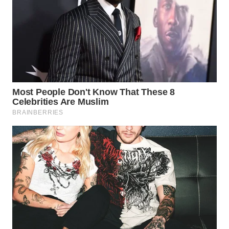
WAHANA
LISTRIK
WAHANA
TRAVEL
WAHANA
TV
WAHANANEWS
ID
WAHANANEWS
CO ID
WAHANANEWS
NET