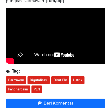
pungkas Darmawan.
[tum/alp]
WN
NUSANTARA
WN
JOGJA
WN
JATIM
WN
BALI
Tag:
WN
Darmawan
Digutalisasi
Dirut Pln
Listrik
KALBAR
Penghargaan
PLN
WN
KALTENG
Beri Komentar