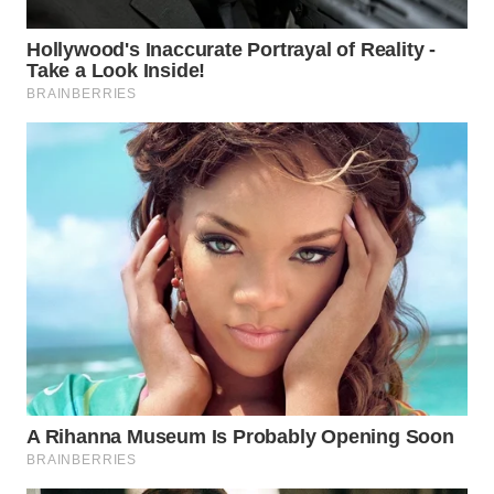
WN
NATUNA
WN
BINTAN
WN
MANDALIKA
WN
LIKUPANG
WN
LABUANBAJO
WN
BORNEO