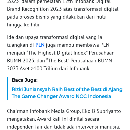
2023”
dalam perhelatan 12th Infobank Digital
Brand Recognition 2023 atas transformasi digital
KARIR
pada proses bisnis yang dilakukan dari hulu
hingga ke hilir.
DISCLAIMER
Ide dan upaya transformasi digital yang ia
Wahana
tuangkan di
PLN
juga mampu membawa PLN
News
Regional
menjadi “The Highest Digital Index” Perusahaan
BUMN 2023, dan “The Best” Perusahaan BUMN
WN
2023 Aset >100 Triliun dari Infobank.
SUMUT
Baca Juga:
WN
Rizki Juniansyah Raih Best of the Best di Ajang
JAKARTA
The Game Changer Award NOC Indonesia
WN
Chairman Infobank Media Group, Eko B Supriyanto
JABAR
mengatakan, Award kali ini dinilai secara
independen fair dan tidak ada intervensi manusia.