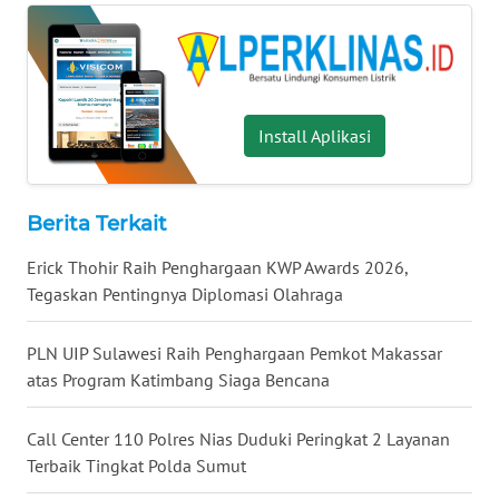
WN
KALTARA
WN
KALSEL
Install Aplikasi
WN
KALTIM
Berita Terkait
WN
Erick Thohir Raih Penghargaan KWP Awards 2026,
SULSEL
Tegaskan Pentingnya Diplomasi Olahraga
WN
PLN UIP Sulawesi Raih Penghargaan Pemkot Makassar
GORONTALO
atas Program Katimbang Siaga Bencana
WN
Call Center 110 Polres Nias Duduki Peringkat 2 Layanan
SULUT
Terbaik Tingkat Polda Sumut