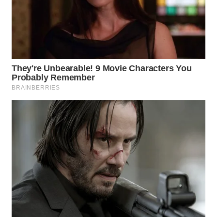
WN
PRIANGAN
TIMUR
WN
SEMARANG
WN
SOLO
WN
BOROBUDUR
WN
MADURA
WN
SURABAYA