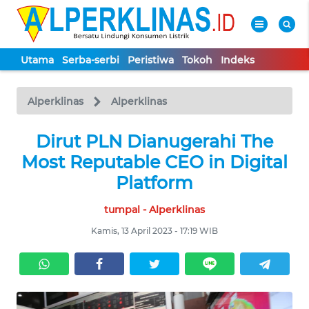
Utama
Serba-serbi
Peristiwa
Tokoh
Indeks
WAHANA
Tutup
TV
Alperklinas
Alperklinas
UTAMA
Dirut PLN Dianugerahi The
Most Reputable CEO in Digital
SERBA-
Platform
SERBI
tumpal - Alperklinas
PERISTIWA
Kamis, 13 April 2023 - 17:19 WIB
TOKOH
Informasi