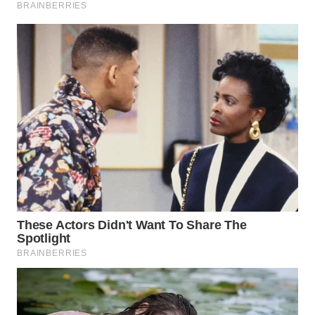
WAHANA
DESA
WISATA
LAPAK
WAHANA
Wahana
Network
KONSUMEN
LISTRIK
MASYARAKAT
KELISTRIKAN
WALINKI
ID