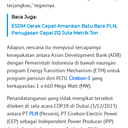
terjangkau," tegasnya.
WN
SERAMBI
Baca Juga:
ESDM Gerak Cepat Amankan Batu Bara PLN,
WN
Penugasan Capai 212 Juta Metrik Ton
JAMBI
Adapun, rencana itu menyusul tercapainya
WN
kesepakatan antara Asian Development Bank (ADB)
SULTRA
dengan Pemerintah Indonesia di bawah naungan
program Energy Transition Mechanism (ETM) untuk
WN
NTB
program pensiun dini PLTU
Cirebon-1
yang
berkapasitas 1 x 660 Mega Watt (MW).
WN
SULTENG
Penandatanganan yang tidak mengikat tersebut
diteken di sela acara COP28 di Dubai (3/12/2023)
WN
antara PT
PLN
(Persero), PT Cirebon Electric Power
SULBAR
(CEP) sebagai Independent Power Producer (IPP)