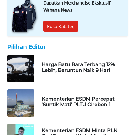
Dapatkan Merchandise Eksklusif
SIBARAGAS
Wahana News
NEWS
Buka Katalog
METRO
SIANTAR
NEWS
Pilihan Editor
METRO
MEDAN
Harga Batu Bara Terbang 12%
NEWS
Lebih, Beruntun Naik 9 Hari
METRO
JAKARTA
NEWS
Kementerian ESDM Percepat
‘Suntik Mati’ PLTU Cirebon-1
KRT
NEWS
Kementerian ESDM Minta PLN