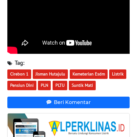
WN
MALUKU
WN
MALUT
WN
DAIRI
Tag:
WN
Cirebon 1
Jisman Hutajulu
Kemeterian Esdm
Listrik
DANAU
TOBA
Pensiun Dini
PLN
PLTU
Suntik Mati
WN
Beri Komentar
NIAS
WN
LANGKAT