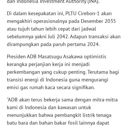
dan Indonesia Investment Authority (INA).
WN
BABEL
Di dalam kesepakatan ini, PLTU Cirebon-1 akan
mengakhiri operasionalnya pada Desember 2035
WN
atau tujuh tahun lebih cepat dari jadwal
SUMBAR
sebelumnya yakni Juli 2042. Adapun transaksi akan
dirampungkan pada paruh pertama 2024.
WN
SUMSEL
Presiden ADB Masatsugu Asakawa optimistis
kerangka perjanjian kerja ini menjadi
WN
perkembangan yang cukup penting. Terutama bagi
BENGKULU
transisi energi di Indonesia guna mengurangi
emisi gas rumah kaca secara signifikan.
WN
LAMPUNG
"ADB akan terus bekerja sama dengan mitra-mitra
kami di Indonesia dan kawasan untuk
WN
menunjukkan bahwa pembangkit listrik tenaga
JATENG
batu bara dan bahan bakar fosil lainnya dapat