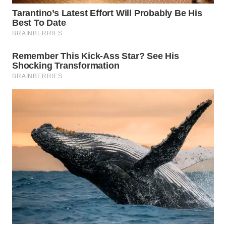
WN
INDRAMAYU
WN
KUNINGAN
WN
MAJALENGKA
WN
SUBANG
WN
SUKABUMI
WN
PURWAKARTA