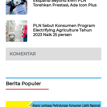
Ekspansi Beyond kWh PLN
NEWS
Torehkan Prestasi, Ada Icon Plus
BERKAT
NEWS
PLN Sebut Konsumen Program
Electrifying Agriculture Tahun
2023 Naik 25 persen
BERAMPU
NEWS
ANUGERAH
KOMENTAR
NEWS
AKHLAK
ID
Berita Populer
PERAPKI
NEWS
SONYA