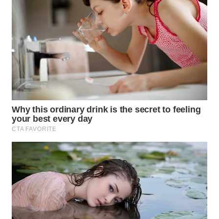
WN
BOGOR
WN
DEPOK
WN
TAPANULI
UTARA
WN
SAMOSIR
WN
PADANG
LAWAS
WN