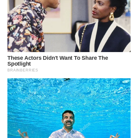
WAHANA
DESA
WISATA
LAPAK
WAHANA
Wahana
Network
KONSUMEN
LISTRIK
MASYARAKAT
KELISTRIKAN
WALINKI
ID