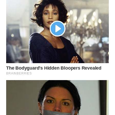
WN
NATUNA
WN
BINTAN
WN
MANDALIKA
WN
LIKUPANG
WN
LABUANBAJO
WN
BORNEO