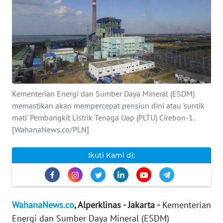
INDEKS
BERITA
KONTAK
KAMI
Kementerian Energi dan Sumber Daya Mineral (ESDM)
INFO
IKLAN
memastikan akan mempercepat pensiun dini atau 'suntik
mati' Pembangkit Listrik Tenaga Uap (PLTU) Cirebon-1.
[WahanaNews.co/PLN]
TENTANG
KAMI
Ikuti Kami di:
PEDOMAN
MEDIA
SIBER
WahanaNews.co
, Alperklinas - Jakarta -
Kementerian
REDAKSI
Energi dan Sumber Daya Mineral (ESDM)