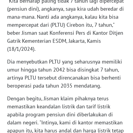
"Kita berharap paling tidak 7 tahun lagi dipercepat
WN
(pensiun dini), angkanya, saya kira udah beredar di
BANTEN
mana-mana. Nanti ada angkanya, kalau kita bisa
WN
mempercepat dari (PLTU) Cirebon itu, 7 tahun,"
NTT
beber Jisman saat Konferensi Pers di Kantor Ditjen
Gatrik Kementerian ESDM, Jakarta, Kamis
WN
(18/1/2024).
KEPRI
Dia menyebutkan PLTU yang seharusnya memiliki
WN
umur hingga tahun 2042 bisa disingkat 7 tahun,
PAPUA
artinya PLTU tersebut direncanakan bisa berhenti
beroperasi pada tahun 2035 mendatang.
WN
PAPUA
Dengan begitu, Jisman klaim pihaknya terus
BARAT
memastikan keandalan listrik dan tarif listrik
apabila program pensiun dini diberlakukan di
WN
dalam negeri. "Intinya, kami di kantor memastikan
RIAU
apapun itu, kita harus andal dan harga listrik tetap