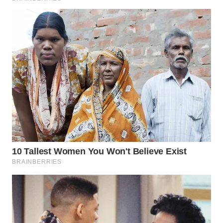
WAHANA
SPORT
WAHANA
UMKM
WAHANA
SELEB
WAHANA
PERSONA
WAHANA
OTOMOTIF
WAHANA
HEALTH