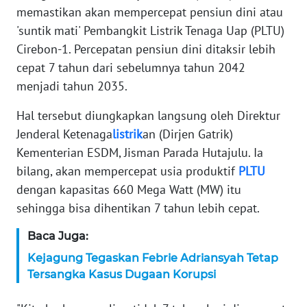
memastikan akan mempercepat pensiun dini atau
KARIR
'suntik mati' Pembangkit Listrik Tenaga Uap (PLTU)
Cirebon-1. Percepatan pensiun dini ditaksir lebih
DISCLAIMER
cepat 7 tahun dari sebelumnya tahun 2042
menjadi tahun 2035.
Wahana
News
Hal tersebut diungkapkan langsung oleh Direktur
Regional
Jenderal Ketenaga
listrik
an (Dirjen Gatrik)
Kementerian ESDM, Jisman Parada Hutajulu. Ia
WN
bilang, akan mempercepat usia produktif
PLTU
SUMUT
dengan kapasitas 660 Mega Watt (MW) itu
sehingga bisa dihentikan 7 tahun lebih cepat.
WN
JAKARTA
Baca Juga:
Kejagung Tegaskan Febrie Adriansyah Tetap
WN
Tersangka Kasus Dugaan Korupsi
JABAR