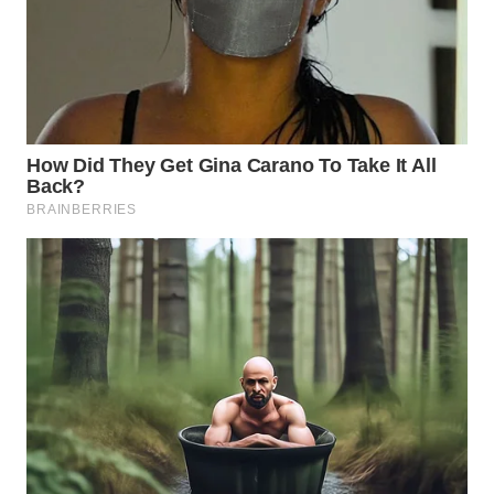
Wahana
Media
Group
WAHANA
NEWS
WAHANA
TANI
WAHANA
ADVOKAT
WAHANA
INFRASTRUKTUR
WAHANA
KONSUMEN