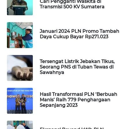
KARING
Cari Pengganti Waskita di
Transmisi 500 KV Sumatera
NEWS
JURNAL
MARITIM
Januari 2024 PLN Promo Tambah
Daya Cukup Bayar Rp271.023
HUMBANG
NEWS
Tersengat Listrik Jebakan Tikus,
GARONGGANG
Seorang PNS di Tuban Tewas di
NEWS
Sawahnya
FISUELRI
ID
Hasil Transformasi PLN ‘Berbuah
Manis’ Raih 779 Penghargaan
Sepanjang 2023
ENERGI
NEWS
CILEUNGSI