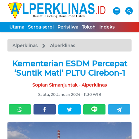
Utama
Serba-serbi
Peristiwa
Tokoh
Indeks
WAHANA
Tutup
TV
Alperklinas
Alperklinas
UTAMA
Kementerian ESDM Percepat
‘Suntik Mati’ PLTU Cirebon-1
SERBA-
Sopian Simanjuntak - Alperklinas
SERBI
Sabtu, 20 Januari 2024 - 11:30 WIB
PERISTIWA
TOKOH
Informasi