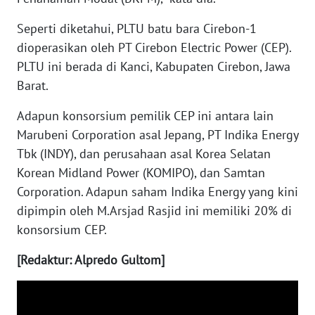
WN
KALTARA
Seperti diketahui, PLTU batu bara Cirebon-1
dioperasikan oleh PT Cirebon Electric Power (CEP).
WN
PLTU ini berada di Kanci, Kabupaten Cirebon, Jawa
KALSEL
Barat.
WN
Adapun konsorsium pemilik CEP ini antara lain
KALTIM
Marubeni Corporation asal Jepang, PT Indika Energy
Tbk (INDY), dan perusahaan asal Korea Selatan
WN
Korean Midland Power (KOMIPO), dan Samtan
SULSEL
Corporation. Adapun saham Indika Energy yang kini
dipimpin oleh M.Arsjad Rasjid ini memiliki 20% di
WN
konsorsium CEP.
GORONTALO
[Redaktur: Alpredo Gultom]
WN
SULUT