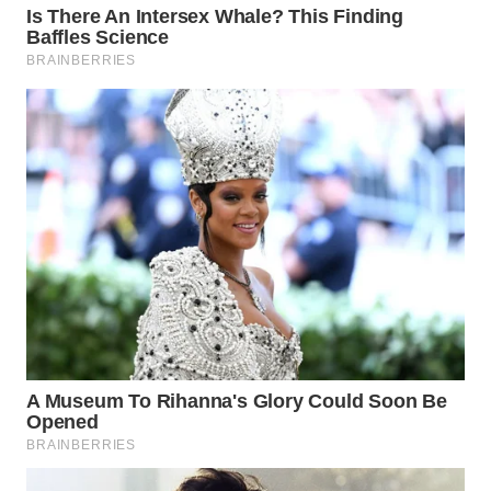
WN
PRIANGAN
TIMUR
WN
SEMARANG
WN
SOLO
WN
BOROBUDUR
WN
MADURA
WN
SURABAYA