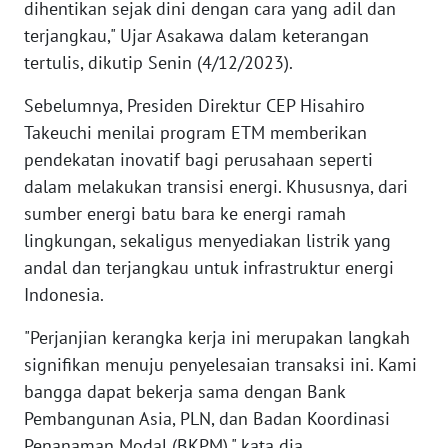
dihentikan sejak dini dengan cara yang adil dan
WN
terjangkau," Ujar Asakawa dalam keterangan
NUSANTARA
tertulis, dikutip Senin (4/12/2023).
WN
Sebelumnya, Presiden Direktur CEP Hisahiro
JOGJA
Takeuchi menilai program ETM memberikan
pendekatan inovatif bagi perusahaan seperti
WN
dalam melakukan transisi energi. Khususnya, dari
JATIM
sumber energi batu bara ke energi ramah
WN
lingkungan, sekaligus menyediakan listrik yang
BALI
andal dan terjangkau untuk infrastruktur energi
Indonesia.
WN
KALBAR
"Perjanjian kerangka kerja ini merupakan langkah
signifikan menuju penyelesaian transaksi ini. Kami
WN
bangga dapat bekerja sama dengan Bank
KALTENG
Pembangunan Asia, PLN, dan Badan Koordinasi
Penanaman Modal (BKPM)," kata dia.