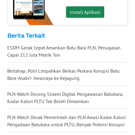
WN
Install Aplikasi
TAPANULI
SELATAN
Berita Terkait
WN
TANJUNG
ESDM Gerak Cepat Amankan Batu Bara PLN, Penugasan
LESUNG
Capai 212 Juta Metrik Ton
WN
Bertahap, Polri Limpahkan Berkas Perkara Korupsi Batu
KARO
Bara-Asabri- Jiwasraya ke Kejagung
WN
SIMALUNGUN
PLN Watch Dorong Sistem Digital Pengawasan Batubara,
Kadar Kalori PLTU Tak Boleh Dimainkan
WN
LABUHANBATU
PLN Watch Desak Pemerintah dan PLN Awasi Kadar Kalori
Pengadaan Batubara untuk PLTU, Banyak Potensi Korupsi
WN