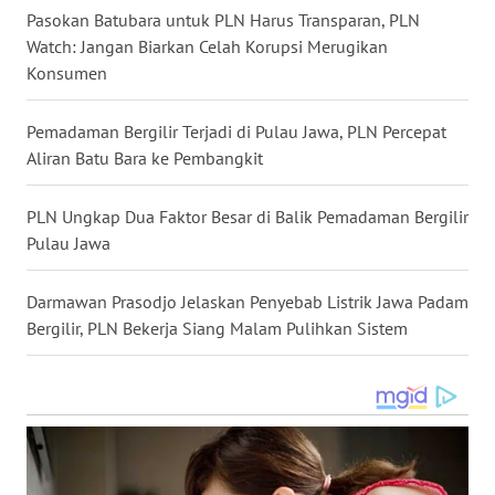
TAPANULI
Pasokan Batubara untuk PLN Harus Transparan, PLN
TENGAH
Watch: Jangan Biarkan Celah Korupsi Merugikan
Konsumen
WN DELI
SERDANG
Pemadaman Bergilir Terjadi di Pulau Jawa, PLN Percepat
Aliran Batu Bara ke Pembangkit
WN
TEBING
PLN Ungkap Dua Faktor Besar di Balik Pemadaman Bergilir
TINGGI
Pulau Jawa
WN
Darmawan Prasodjo Jelaskan Penyebab Listrik Jawa Padam
PAKPAK
Bergilir, PLN Bekerja Siang Malam Pulihkan Sistem
WN
KARAWANG
WN
BEKASI