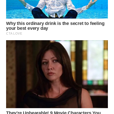
MAWAKA
ID
MARTABAT
NET
PLN
WATCH
MKLI
LPKKI
LKKI
KOPEKLIN