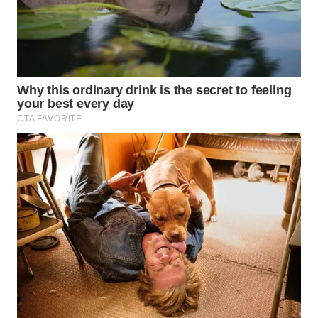
SUMEDANG
WN
CIANJUR
WN
KEPULAUAN
SERIBU
WN
TANGERANG
WN
BINJAI
WN
CIREBON