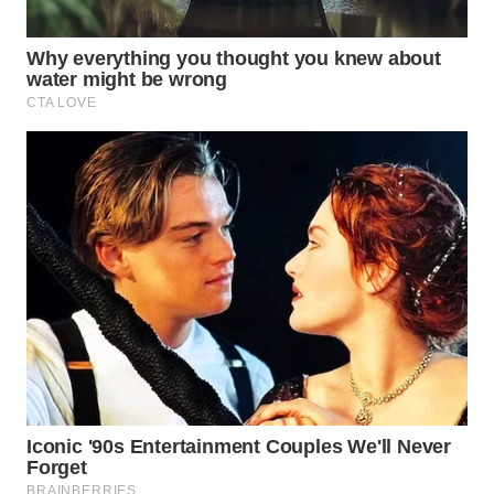
WAHANA
LISTRIK
WAHANA
TRAVEL
WAHANA
TV
WAHANANEWS
ID
WAHANANEWS
CO ID
WAHANANEWS
NET