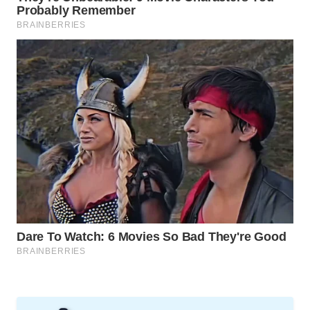
PORTAL
KONSUMEN
FORWAMKI
ALPERKLINAS
FORJASIDA
TAMBANG
NEWS
SITUNGIR
NEWS
SIDIKALANG
NEWS