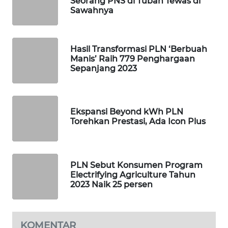
Seorang PNS di Tuban Tewas di
PORTAL
Sawahnya
KONSUMEN
FORWAMKI
Hasil Transformasi PLN ‘Berbuah
Manis’ Raih 779 Penghargaan
Sepanjang 2023
ALPERKLINAS
FORJASIDA
Ekspansi Beyond kWh PLN
Torehkan Prestasi, Ada Icon Plus
TAMBANG
NEWS
SITUNGIR
PLN Sebut Konsumen Program
NEWS
Electrifying Agriculture Tahun
2023 Naik 25 persen
SIDIKALANG
NEWS
KOMENTAR