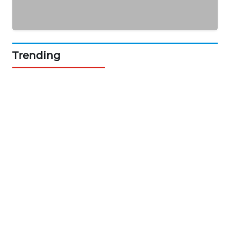
KARING
NEWS
JURNAL
MARITIM
Trending
HUMBANG
NEWS
GARONGGANG
NEWS
FISUELRI
ID
ENERGI
NEWS
CILEUNGSI