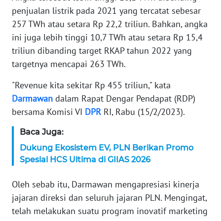
WN
penjualan listrik pada 2021 yang tercatat sebesar
BANTEN
257 TWh atau setara Rp 22,2 triliun. Bahkan, angka
ini juga lebih tinggi 10,7 TWh atau setara Rp 15,4
WN
triliun dibanding target RKAP tahun 2022 yang
NTT
targetnya mencapai 263 TWh.
WN
"Revenue kita sekitar Rp 455 triliun," kata
KEPRI
Darmawan
dalam Rapat Dengar Pendapat (RDP)
bersama Komisi VI
DPR
RI, Rabu (15/2/2023).
WN
PAPUA
Baca Juga:
Dukung Ekosistem EV, PLN Berikan Promo
WN
Spesial HCS Ultima di GIIAS 2026
PAPUA
BARAT
Oleh sebab itu, Darmawan mengapresiasi kinerja
WN
jajaran direksi dan seluruh jajaran PLN. Mengingat,
RIAU
telah melakukan suatu program inovatif marketing