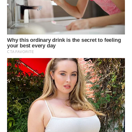
WN
NATUNA
WN
BINTAN
WN
MANDALIKA
WN
LIKUPANG
WN
LABUANBAJO
WN
BORNEO