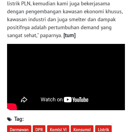
listrik PLN, kemudian kami juga bekerjasama
WN
dengan pengembangan kawasan ekonomi khusus,
BABEL
kawasan industri dan juga smelter dan dampak
positifnya adalah pertumbuhan demand yang
WN
SUMBAR
sangat sehat," paparnya.
[tum]
WN
SUMSEL
WN
BENGKULU
WN
LAMPUNG
WN
Tag:
JATENG
Darmawan
DPR
Komisi Vi
Konsumsi
Listrik