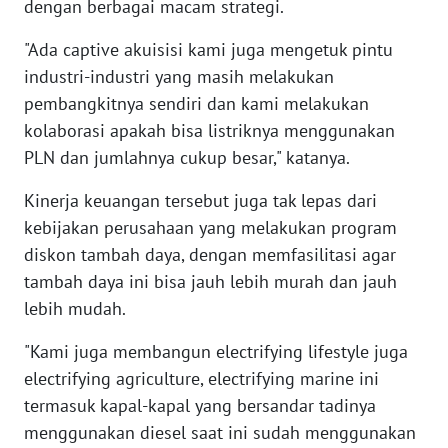
dengan berbagai macam strategi.
WN
SERAMBI
"Ada captive akuisisi kami juga mengetuk pintu
industri-industri yang masih melakukan
WN
pembangkitnya sendiri dan kami melakukan
JAMBI
kolaborasi apakah bisa listriknya menggunakan
PLN dan jumlahnya cukup besar," katanya.
WN
SULTRA
Kinerja keuangan tersebut juga tak lepas dari
kebijakan perusahaan yang melakukan program
WN
diskon tambah daya, dengan memfasilitasi agar
NTB
tambah daya ini bisa jauh lebih murah dan jauh
lebih mudah.
WN
SULTENG
"Kami juga membangun electrifying lifestyle juga
electrifying agriculture, electrifying marine ini
WN
termasuk kapal-kapal yang bersandar tadinya
SULBAR
menggunakan diesel saat ini sudah menggunakan