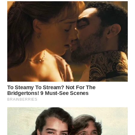
WAHANA
LISTRIK
WAHANA
TRAVEL
WAHANA
TV
WAHANANEWS
ID
WAHANANEWS
CO ID
WAHANANEWS
NET