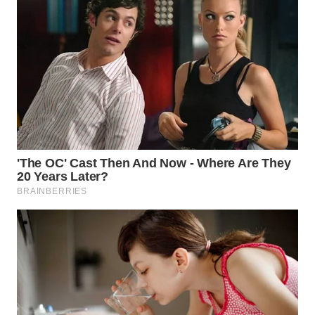
WN
PRIANGAN
TIMUR
WN
SEMARANG
WN
SOLO
WN
BOROBUDUR
WN
MADURA
WN
SURABAYA