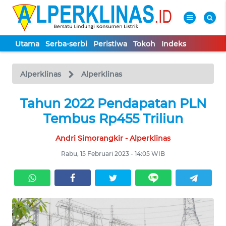
Utama
Serba-serbi
Peristiwa
Tokoh
Indeks
WAHANA
Tutup
TV
Alperklinas
Alperklinas
UTAMA
Tahun 2022 Pendapatan PLN
Tembus Rp455 Triliun
SERBA-
Andri Simorangkir - Alperklinas
SERBI
Rabu, 15 Februari 2023 - 14:05 WIB
PERISTIWA
TOKOH
Informasi