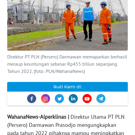
INDEKS
BERITA
KONTAK
KAMI
Direktur PT PLN (Persero) Darmawan memaparkan berhasil
INFO
IKLAN
meraup keuntungan sebesar Rp455 triliun sepanjang
Tahun 2022. (foto: PLN/WahanaNews)
TENTANG
KAMI
Ikuti Kami di:
PEDOMAN
MEDIA
SIBER
WahanaNews-Alperklinas |
Direktur Utama PT PLN
(Persero) Darmawan Prasodjo mengungkapkan
REDAKSI
pada tahun 2022 pihaknya mampu meningkatkan