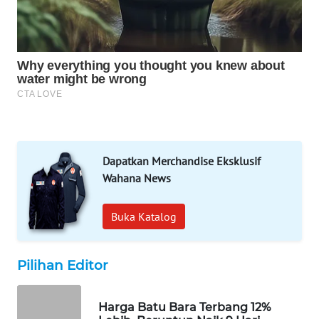
WAHANA
DESA
WISATA
LAPAK
WAHANA
Wahana
Network
Dapatkan Merchandise Eksklusif
Wahana News
KONSUMEN
LISTRIK
Buka Katalog
MASYARAKAT
KELISTRIKAN
Pilihan Editor
WALINKI
ID
Harga Batu Bara Terbang 12%