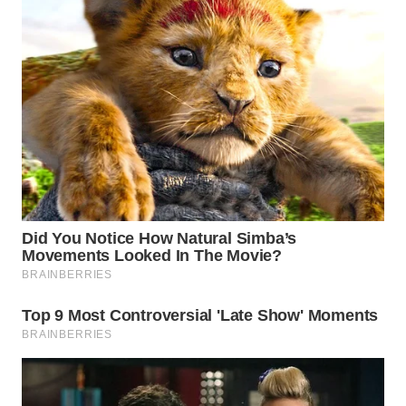
WN
INDRAMAYU
WN
KUNINGAN
WN
MAJALENGKA
WN
SUBANG
WN
SUKABUMI
WN
PURWAKARTA