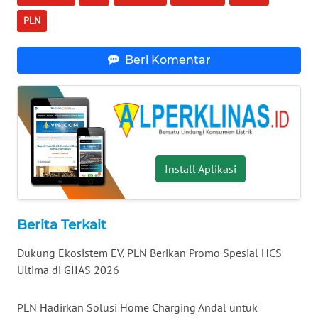
WN
PLN
NUSANTARA
Beri Komentar
WN
JOGJA
WN
JATIM
WN
Install Aplikasi
BALI
WN
Berita Terkait
KALBAR
Dukung Ekosistem EV, PLN Berikan Promo Spesial HCS
Ultima di GIIAS 2026
WN
KALTENG
PLN Hadirkan Solusi Home Charging Andal untuk