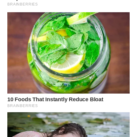
WN
TAPANULI
SELATAN
WN
TANJUNG
LESUNG
WN
KARO
WN
SIMALUNGUN
WN
LABUHANBATU
WN