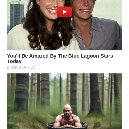
WAHANA
SPORT
WAHANA
UMKM
WAHANA
SELEB
WAHANA
PERSONA
WAHANA
OTOMOTIF
WAHANA
HEALTH