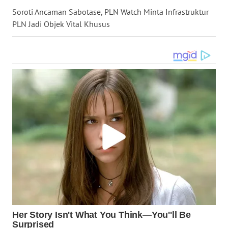
WN
Soroti Ancaman Sabotase, PLN Watch Minta Infrastruktur
MALUKU
PLN Jadi Objek Vital Khusus
WN
MALUT
WN
DAIRI
WN
DANAU
TOBA
WN
NIAS
WN
LANGKAT