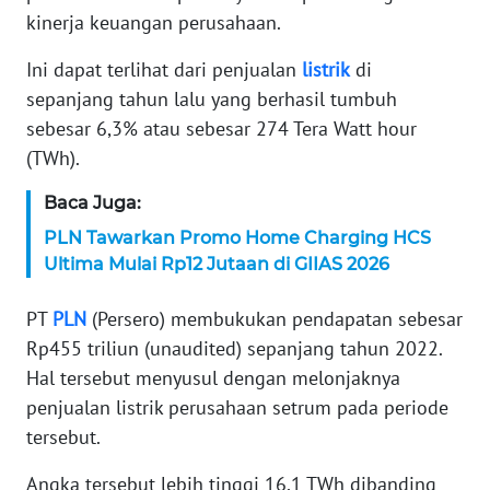
kinerja keuangan perusahaan.
KARIR
Ini dapat terlihat dari penjualan
listrik
di
sepanjang tahun lalu yang berhasil tumbuh
DISCLAIMER
sebesar 6,3% atau sebesar 274 Tera Watt hour
Wahana
(TWh).
News
Regional
Baca Juga:
PLN Tawarkan Promo Home Charging HCS
WN
Ultima Mulai Rp12 Jutaan di GIIAS 2026
SUMUT
PT
PLN
(Persero) membukukan pendapatan sebesar
WN
Rp455 triliun (unaudited) sepanjang tahun 2022.
JAKARTA
Hal tersebut menyusul dengan melonjaknya
penjualan listrik perusahaan setrum pada periode
WN
tersebut.
JABAR
Angka tersebut lebih tinggi 16,1 TWh dibanding