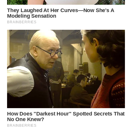
Wahana
Media
Group
WAHANA
NEWS
WAHANA
TANI
WAHANA
ADVOKAT
WAHANA
INFRASTRUKTUR
WAHANA
KONSUMEN