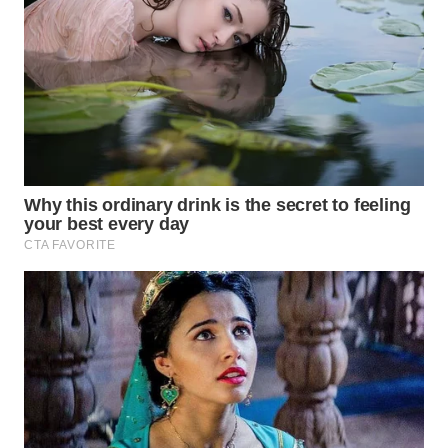
TAPANULI
TENGAH
WN DELI
SERDANG
WN
TEBING
TINGGI
WN
PAKPAK
WN
KARAWANG
WN
BEKASI