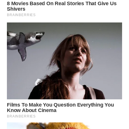
SUMEDANG
WN
CIANJUR
WN
KEPULAUAN
SERIBU
WN
TANGERANG
WN
BINJAI
WN
CIREBON