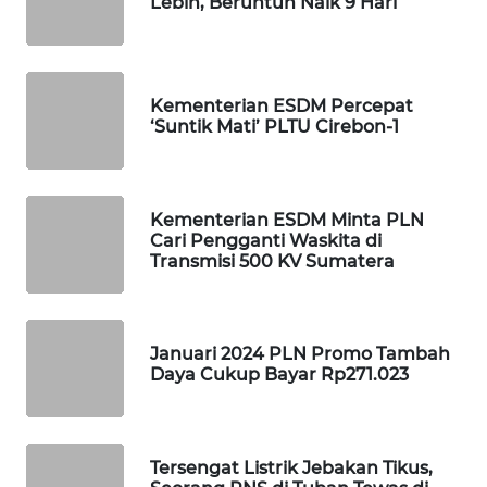
Lebih, Beruntun Naik 9 Hari
MAWAKA
ID
Kementerian ESDM Percepat
MARTABAT
‘Suntik Mati’ PLTU Cirebon-1
NET
PLN
WATCH
Kementerian ESDM Minta PLN
Cari Pengganti Waskita di
Transmisi 500 KV Sumatera
MKLI
LPKKI
Januari 2024 PLN Promo Tambah
Daya Cukup Bayar Rp271.023
LKKI
KOPEKLIN
Tersengat Listrik Jebakan Tikus,