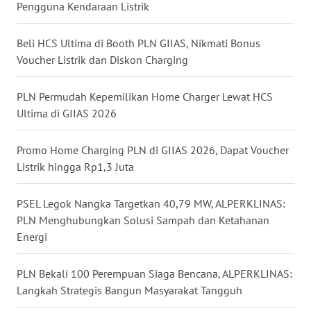
Pengguna Kendaraan Listrik
WN
KALTARA
Beli HCS Ultima di Booth PLN GIIAS, Nikmati Bonus
Voucher Listrik dan Diskon Charging
WN
KALSEL
PLN Permudah Kepemilikan Home Charger Lewat HCS
WN
Ultima di GIIAS 2026
KALTIM
Promo Home Charging PLN di GIIAS 2026, Dapat Voucher
WN
Listrik hingga Rp1,3 Juta
SULSEL
PSEL Legok Nangka Targetkan 40,79 MW, ALPERKLINAS:
WN
PLN Menghubungkan Solusi Sampah dan Ketahanan
GORONTALO
Energi
WN
PLN Bekali 100 Perempuan Siaga Bencana, ALPERKLINAS:
SULUT
Langkah Strategis Bangun Masyarakat Tangguh