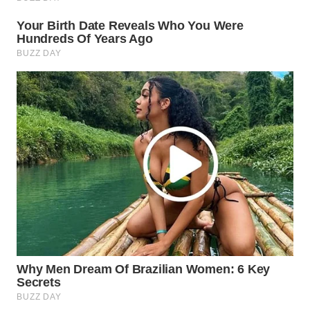
Wahana
Media
Group
WAHANA
NEWS
WAHANA
TANI
WAHANA
ADVOKAT
WAHANA
INFRASTRUKTUR
WAHANA
KONSUMEN