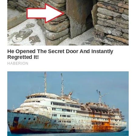
WN
PRIANGAN
TIMUR
WN
SEMARANG
WN
SOLO
WN
BOROBUDUR
WN
MADURA
WN
SURABAYA