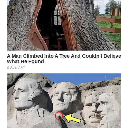
WAHANA
SPORT
WAHANA
UMKM
WAHANA
SELEB
WAHANA
PERSONA
WAHANA
OTOMOTIF
WAHANA
HEALTH