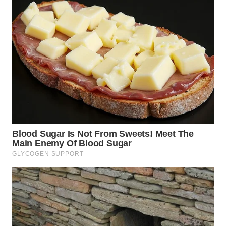
WN
INDRAMAYU
WN
KUNINGAN
WN
MAJALENGKA
WN
SUBANG
WN
SUKABUMI
WN
PURWAKARTA