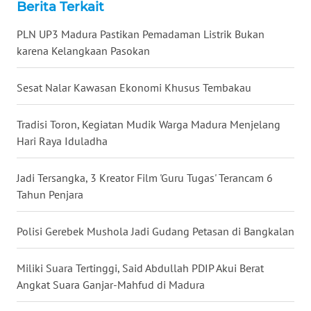
Berita Terkait
WN
MALUKU
PLN UP3 Madura Pastikan Pemadaman Listrik Bukan
karena Kelangkaan Pasokan
WN
MALUT
Sesat Nalar Kawasan Ekonomi Khusus Tembakau
WN
DAIRI
Tradisi Toron, Kegiatan Mudik Warga Madura Menjelang
Hari Raya Iduladha
WN
DANAU
Jadi Tersangka, 3 Kreator Film 'Guru Tugas' Terancam 6
TOBA
Tahun Penjara
WN
Polisi Gerebek Mushola Jadi Gudang Petasan di Bangkalan
NIAS
Miliki Suara Tertinggi, Said Abdullah PDIP Akui Berat
WN
Angkat Suara Ganjar-Mahfud di Madura
LANGKAT