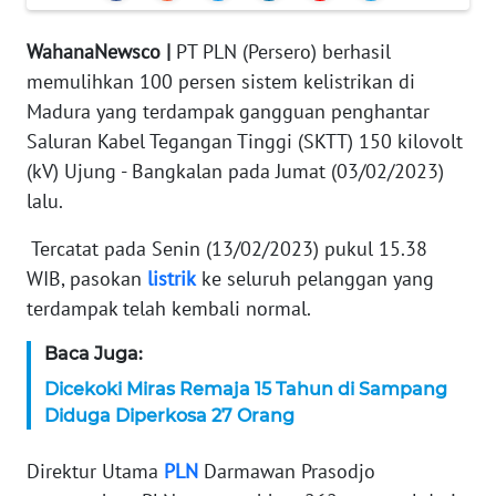
KARIR
WahanaNewsco |
PT PLN (Persero) berhasil
memulihkan 100 persen sistem kelistrikan di
DISCLAIMER
Madura yang terdampak gangguan penghantar
Saluran Kabel Tegangan Tinggi (SKTT) 150 kilovolt
Wahana
(kV) Ujung - Bangkalan pada Jumat (03/02/2023)
News
Regional
lalu.
Tercatat pada Senin (13/02/2023) pukul 15.38
WN
WIB, pasokan
listrik
ke seluruh pelanggan yang
SUMUT
terdampak telah kembali normal.
WN
Baca Juga:
JAKARTA
Dicekoki Miras Remaja 15 Tahun di Sampang
Diduga Diperkosa 27 Orang
WN
JABAR
Direktur Utama
PLN
Darmawan Prasodjo