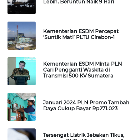
Lebih, Beruntun Naik 9 Hari
MAWAKA
ID
MARTABAT
Kementerian ESDM Percepat
‘Suntik Mati’ PLTU Cirebon-1
NET
PLN
WATCH
Kementerian ESDM Minta PLN
Cari Pengganti Waskita di
Transmisi 500 KV Sumatera
MKLI
LPKKI
Januari 2024 PLN Promo Tambah
Daya Cukup Bayar Rp271.023
LKKI
KOPEKLIN
Tersengat Listrik Jebakan Tikus,