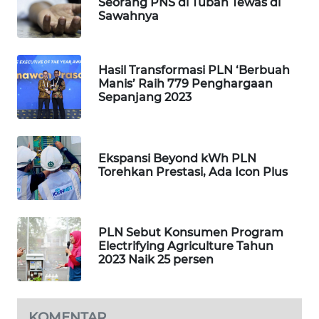
Seorang PNS di Tuban Tewas di
PORTAL
Sawahnya
KONSUMEN
FORWAMKI
Hasil Transformasi PLN ‘Berbuah
Manis’ Raih 779 Penghargaan
Sepanjang 2023
ALPERKLINAS
FORJASIDA
Ekspansi Beyond kWh PLN
Torehkan Prestasi, Ada Icon Plus
TAMBANG
NEWS
SITUNGIR
PLN Sebut Konsumen Program
NEWS
Electrifying Agriculture Tahun
2023 Naik 25 persen
SIDIKALANG
NEWS
KOMENTAR