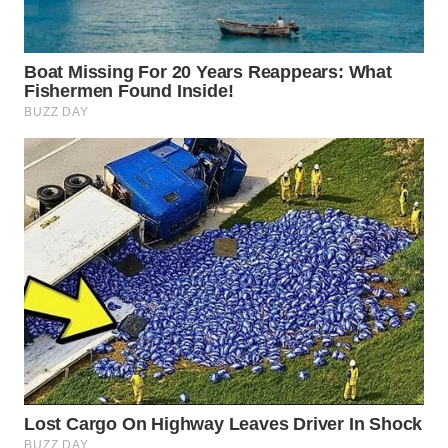
WN
NATUNA
WN
BINTAN
WN
MANDALIKA
WN
LIKUPANG
WN
LABUANBAJO
WN
BORNEO