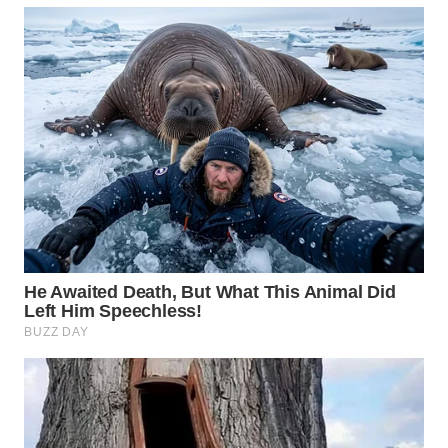
WAHANA
LISTRIK
WAHANA
TRAVEL
WAHANA
TV
WAHANANEWS
ID
WAHANANEWS
CO ID
WAHANANEWS
NET