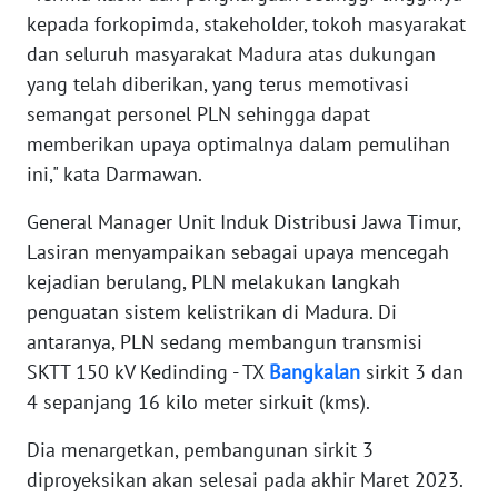
WN
kepada forkopimda, stakeholder, tokoh masyarakat
BABEL
dan seluruh masyarakat Madura atas dukungan
yang telah diberikan, yang terus memotivasi
WN
semangat personel PLN sehingga dapat
SUMBAR
memberikan upaya optimalnya dalam pemulihan
ini," kata Darmawan.
WN
SUMSEL
General Manager Unit Induk Distribusi Jawa Timur,
Lasiran menyampaikan sebagai upaya mencegah
WN
kejadian berulang, PLN melakukan langkah
BENGKULU
penguatan sistem kelistrikan di Madura. Di
antaranya, PLN sedang membangun transmisi
WN
SKTT 150 kV Kedinding - TX
Bangkalan
sirkit 3 dan
LAMPUNG
4 sepanjang 16 kilo meter sirkuit (kms).
WN
Dia menargetkan, pembangunan sirkit 3
JATENG
diproyeksikan akan selesai pada akhir Maret 2023.