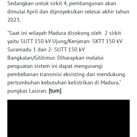
Sedangkan untuk sirkit 4, pembangunan akan
WN
dimulai April dan diproyeksikan selesai akhir tahun
NUSANTARA
2023.
WN
"Saat ini wilayah Madura disokong oleh 2 sirkit
JOGJA
yaitu SUTT 150 kV Ujung/Kenjeran- SKTT 150 kV
Suramadu 1 dan 2- SUTT 150 kV
WN
JATIM
Bangkalan/Gilitimur. Diharapkan melalui
penguatan sistem ini dapat mengurangi
WN
pembebanan transmisi eksisting dan mendukung
BALI
pertumbuhan kebutuhan kelistrikan di Madura,"
pungkas Lasiran.
[tum]
WN
KALBAR
WN
KALTENG