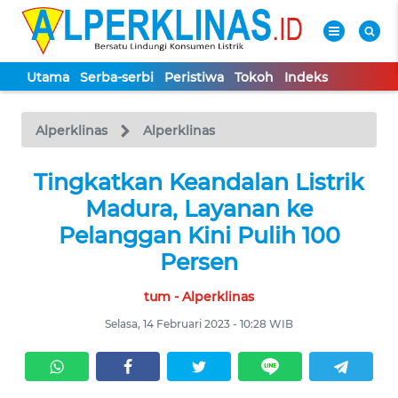
Utama
Serba-serbi
Peristiwa
Tokoh
Indeks
WAHANA
Tutup
TV
Alperklinas
Alperklinas
UTAMA
Tingkatkan Keandalan Listrik
Madura, Layanan ke
SERBA-
Pelanggan Kini Pulih 100
SERBI
Persen
tum - Alperklinas
PERISTIWA
Selasa, 14 Februari 2023 - 10:28 WIB
TOKOH
Informasi