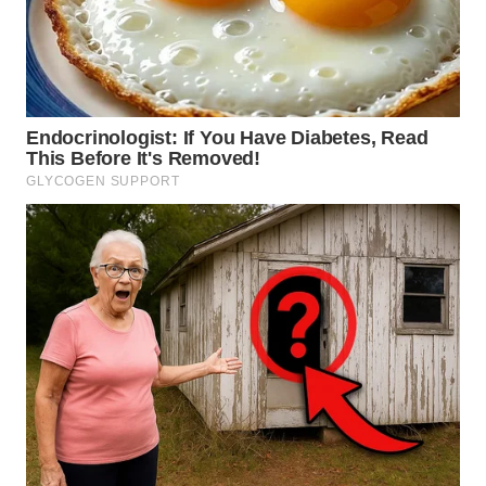
TAPANULI
TENGAH
WN DELI
SERDANG
WN
TEBING
TINGGI
WN
PAKPAK
WN
KARAWANG
WN
BEKASI