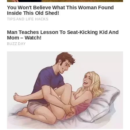
WN
BOGOR
WN
DEPOK
WN
TAPANULI
UTARA
WN
SAMOSIR
WN
PADANG
LAWAS
WN