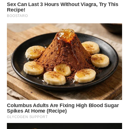
SUMEDANG
WN
CIANJUR
WN
KEPULAUAN
SERIBU
WN
TANGERANG
WN
BINJAI
WN
CIREBON