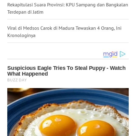
Rekapitulasi Suara Provinsi: KPU Sampang dan Bangkalan
WN
Terdepan di Jatim
TAPANULI
SELATAN
Viral di Medsos Carok di Madura Tewaskan 4 Orang, Ini
Kronologinya
WN
TANJUNG
LESUNG
WN
KARO
WN
SIMALUNGUN
WN
LABUHANBATU
WN