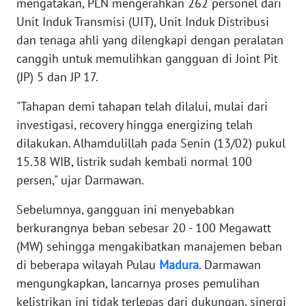
mengatakan, PLN mengerahkan 262 personel dari
WN
BANTEN
Unit Induk Transmisi (UIT), Unit Induk Distribusi
dan tenaga ahli yang dilengkapi dengan peralatan
WN
canggih untuk memulihkan gangguan di Joint Pit
NTT
(JP) 5 dan JP 17.
"Tahapan demi tahapan telah dilalui, mulai dari
WN
KEPRI
investigasi, recovery hingga energizing telah
dilakukan. Alhamdulillah pada Senin (13/02) pukul
WN
15.38 WIB, listrik sudah kembali normal 100
PAPUA
persen," ujar Darmawan.
WN
Sebelumnya, gangguan ini menyebabkan
PAPUA
berkurangnya beban sebesar 20 - 100 Megawatt
BARAT
(MW) sehingga mengakibatkan manajemen beban
di beberapa wilayah Pulau
Madura
. Darmawan
WN
mengungkapkan, lancarnya proses pemulihan
RIAU
kelistrikan ini tidak terlepas dari dukungan, sinergi