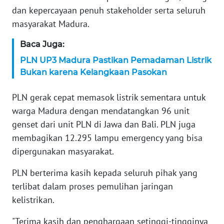
dan kepercayaan penuh stakeholder serta seluruh
WN
SERAMBI
masyarakat Madura.
Baca Juga:
WN
JAMBI
PLN UP3 Madura Pastikan Pemadaman Listrik
Bukan karena Kelangkaan Pasokan
WN
SULTRA
PLN gerak cepat memasok listrik sementara untuk
warga Madura dengan mendatangkan 96 unit
WN
genset dari unit PLN di Jawa dan Bali. PLN juga
NTB
membagikan 12.295 lampu emergency yang bisa
dipergunakan masyarakat.
WN
SULTENG
PLN berterima kasih kepada seluruh pihak yang
terlibat dalam proses pemulihan jaringan
WN
kelistrikan.
SULBAR
"Terima kasih dan penghargaan setinggi-tingginya