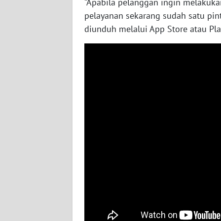
“Apabila pelanggan ingin melakuk
pelayanan sekarang sudah satu pint
WN
JOGJA
diunduh melalui App Store atau Pla
WN
JATIM
WN
BALI
WN
KALBAR
WN
KALTENG
WN
KALTARA