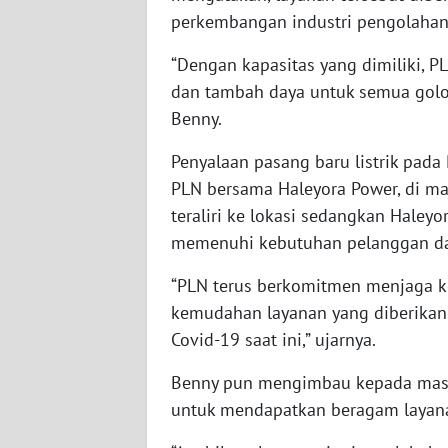
perkembangan industri pengolahan k
WN
SUMBAR
“Dengan kapasitas yang dimiliki,
dan tambah daya untuk semua golon
WN
Benny.
SUMSEL
Penyalaan pasang baru listrik pada
PLN bersama Haleyora Power, di ma
WN
BENGKULU
teraliri ke lokasi sedangkan Haley
memenuhi kebutuhan pelanggan dala
WN
LAMPUNG
“PLN terus berkomitmen menjaga 
kemudahan layanan yang diberikan
WN
Covid-19 saat ini,” ujarnya.
JATENG
Benny pun mengimbau kepada masy
untuk mendapatkan beragam layan
WN
NUSANTARA