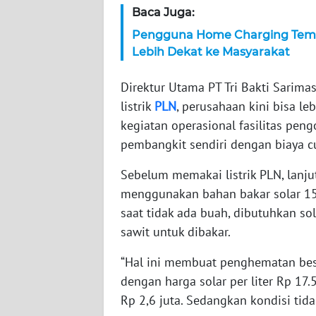
Baca Juga:
WN
NTT
Pengguna Home Charging Tem
Lebih Dekat ke Masyarakat
WN
KEPRI
Direktur Utama PT Tri Bakti Sari
listrik
PLN
, perusahaan kini bisa 
WN
kegiatan operasional fasilitas pe
PAPUA
pembangkit sendiri dengan biaya c
Sebelum memakai listrik PLN, lanju
WN
PAPUA
menggunakan bahan bakar solar 150 
BARAT
saat tidak ada buah, dibutuhkan sol
sawit untuk dibakar.
WN
RIAU
“Hal ini membuat penghematan besa
dengan harga solar per liter Rp 17
WN
Rp 2,6 juta. Sedangkan kondisi tid
SERAMBI