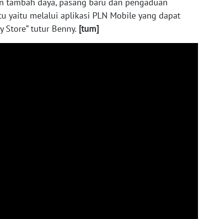
an tambah daya, pasang baru dan pengaduan
u yaitu melalui aplikasi PLN Mobile yang dapat
y Store” tutur Benny.
[tum]