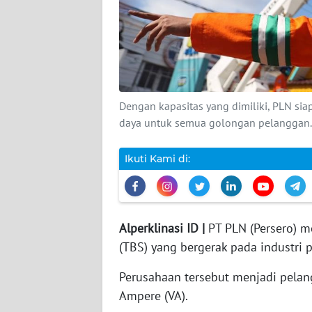
DISCLAIMER
Wahana
News
Regional
Dengan kapasitas yang dimiliki, PLN 
daya untuk semua golongan pelanggan.
WN
SUMUT
Ikuti Kami di:
WN
JAKARTA
Alperklinasi ID |
PT PLN (Persero) me
WN
JABAR
(TBS) yang bergerak pada industri 
Perusahaan tersebut menjadi pela
WN
BANTEN
Ampere (VA).