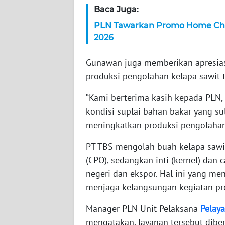
Baca Juga:
WN
PLN Tawarkan Promo Home Char
JAMBI
2026
WN
Gunawan juga memberikan apresiasi
SULTRA
produksi pengolahan kelapa sawit t
WN
“Kami berterima kasih kepada PLN,
NTB
kondisi suplai bahan bakar yang s
meningkatkan produksi pengolahan
WN
SULTENG
PT TBS mengolah buah kelapa sawi
(CPO), sedangkan inti (kernel) da
WN
negeri dan ekspor. Hal ini yang m
SULBAR
menjaga kelangsungan kegiatan pr
WN
Manager PLN Unit Pelaksana
Pelay
BABEL
mengatakan, layanan tersebut dibe