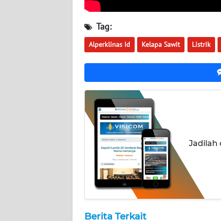
WN
Tag:
KALSEL
Alperklinas Id
Kelapa Sawit
Listrik
WN
KALTIM
WN
SULSEL
WN
GORONTALO
Jadilah
WN
SULUT
WN
MALUKU
Berita Terkait