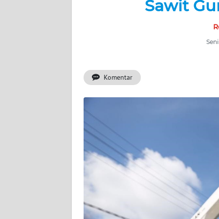
Sawit Gu
BERITA
R
KONTAK
KAMI
Seni
INFO
IKLAN
Komentar
TENTANG
KAMI
PEDOMAN
MEDIA
SIBER
REDAKSI
KARIR