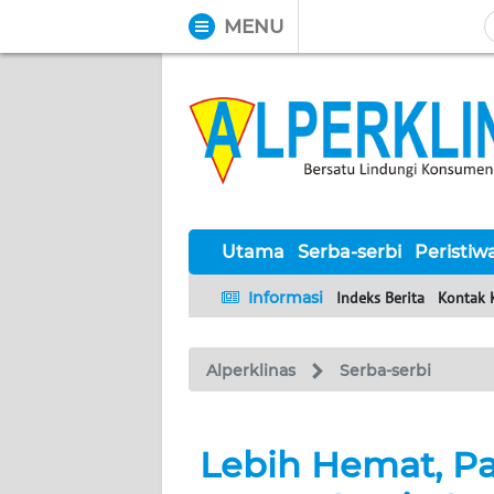
MENU
WAHANA
Tutup
TV
UTAMA
SERBA-
SERBI
Utama
Serba-serbi
Peristiw
Informasi
Indeks Berita
Kontak 
PERISTIWA
Alperklinas
Serba-serbi
TOKOH
Informasi
Lebih Hemat, P
INDEKS