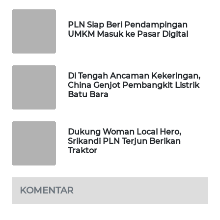
MAWAKA
ID
PLN Siap Beri Pendampingan
UMKM Masuk ke Pasar Digital
MARTABAT
NET
Di Tengah Ancaman Kekeringan,
PLN
China Genjot Pembangkit Listrik
Batu Bara
WATCH
MKLI
Dukung Woman Local Hero,
Srikandi PLN Terjun Berikan
LPKKI
Traktor
LKKI
KOMENTAR
KOPEKLIN