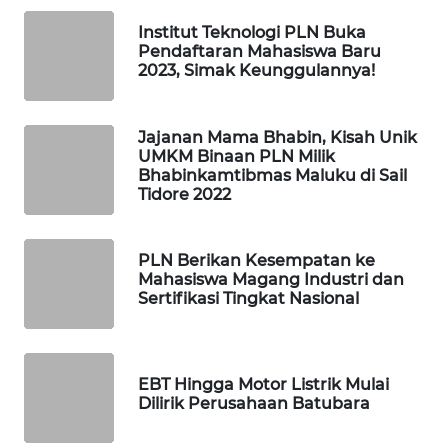
WAHANA
DESA
Institut Teknologi PLN Buka
Pendaftaran Mahasiswa Baru
WISATA
2023, Simak Keunggulannya!
LAPAK
WAHANA
Jajanan Mama Bhabin, Kisah Unik
UMKM Binaan PLN Milik
Bhabinkamtibmas Maluku di Sail
Wahana
Tidore 2022
Network
KONSUMEN
PLN Berikan Kesempatan ke
LISTRIK
Mahasiswa Magang Industri dan
Sertifikasi Tingkat Nasional
MASYARAKAT
KELISTRIKAN
EBT Hingga Motor Listrik Mulai
WALINKI
Dilirik Perusahaan Batubara
ID