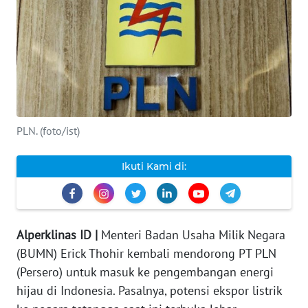
INDEKS
BERITA
KONTAK
KAMI
INFO
PLN. (foto/ist)
IKLAN
Ikuti Kami di:
TENTANG
KAMI
PEDOMAN
Alperklinas ID |
Menteri Badan Usaha Milik Negara
MEDIA
(BUMN) Erick Thohir kembali mendorong PT PLN
SIBER
(Persero) untuk masuk ke pengembangan energi
hijau di Indonesia. Pasalnya, potensi ekspor listrik
REDAKSI