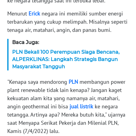
ke negara tetangga saat ini terbuka lebar.
KARIR
Menurut
Erick
negara ini memiliki sumber energi
terbarukan yang cukup melimpah. Misalnya seperti
DISCLAIMER
tenaga air, matahari, angin, dan panas bumi.
Baca Juga:
Wahana
News
PLN Bekali 100 Perempuan Siaga Bencana,
Regional
ALPERKLINAS: Langkah Strategis Bangun
Masyarakat Tangguh
WN
SUMUT
"Kenapa saya mendorong
PLN
membangun power
plant renewable tidak lain kenapa? Jangan kaget
WN
kekuatan alam kita yang namanya air, matahari,
JAKARTA
angin geothermal ini bisa
jual
listrik
ke negara
tetangga. Artinya apa? Mereka butuh kita," ujarnya
WN
JABAR
saat Menyapa Serikat Pekerja dan Milenial PLN,
Kamis (7/4/2022) lalu.