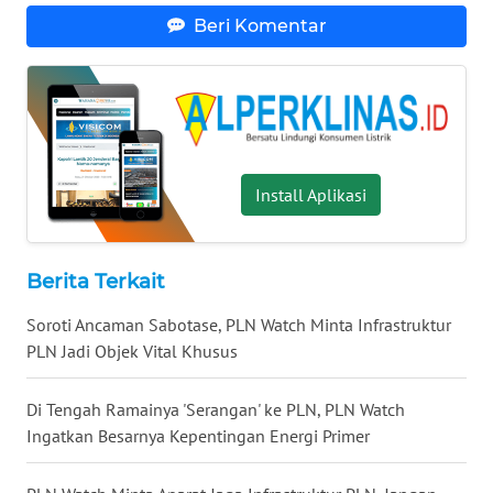
WN
Beri Komentar
MALUKU
WN
MALUT
WN
Install Aplikasi
DAIRI
WN
DANAU
Berita Terkait
TOBA
Soroti Ancaman Sabotase, PLN Watch Minta Infrastruktur
PLN Jadi Objek Vital Khusus
WN
NIAS
Di Tengah Ramainya 'Serangan' ke PLN, PLN Watch
Ingatkan Besarnya Kepentingan Energi Primer
WN
LANGKAT