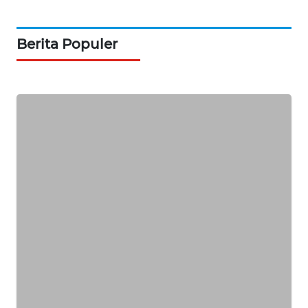
PORTAL
KONSUMEN
Berita Populer
FORWAMKI
ALPERKLINAS
FORJASIDA
TAMBANG
NEWS
SITUNGIR
NEWS
SIDIKALANG
NEWS