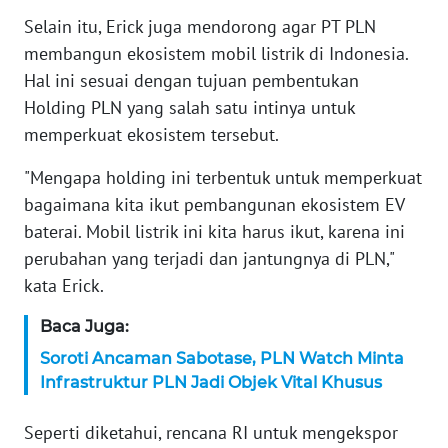
WN
Selain itu, Erick juga mendorong agar PT PLN
BANTEN
membangun ekosistem mobil listrik di Indonesia.
Hal ini sesuai dengan tujuan pembentukan
WN
NTT
Holding PLN yang salah satu intinya untuk
memperkuat ekosistem tersebut.
WN
KEPRI
"Mengapa holding ini terbentuk untuk memperkuat
bagaimana kita ikut pembangunan ekosistem EV
WN
baterai. Mobil listrik ini kita harus ikut, karena ini
PAPUA
perubahan yang terjadi dan jantungnya di PLN,"
kata Erick.
WN
PAPUA
Baca Juga:
BARAT
Soroti Ancaman Sabotase, PLN Watch Minta
Infrastruktur PLN Jadi Objek Vital Khusus
WN
RIAU
Seperti diketahui, rencana RI untuk mengekspor