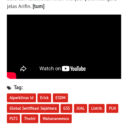
WN
jelas Arifin.
[tum]
KALTARA
WN
KALSEL
WN
KALTIM
WN
SULSEL
Tag:
WN
GORONTALO
Alperklinas Id
Erick
ESDM
Global Sertifikasi Sejahtera
GSS
JUAL
Listrik
PLN
WN
SULUT
PLTS
Thohir
Wahananewsco