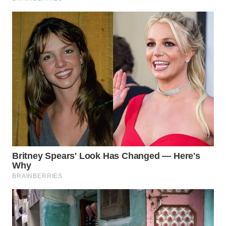
SUMEDANG
WN
CIANJUR
WN
KEPULAUAN
SERIBU
WN
TANGERANG
WN
BINJAI
WN
CIREBON