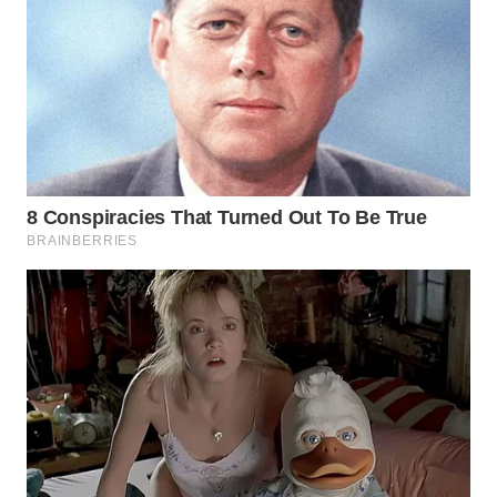
WN
PRIANGAN
TIMUR
WN
SEMARANG
WN
SOLO
WN
BOROBUDUR
WN
MADURA
WN
SURABAYA