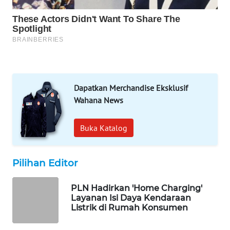
WAHANA
SPORT
WAHANA
UMKM
WAHANA
Dapatkan Merchandise Eksklusif
SELEB
Wahana News
WAHANA
Buka Katalog
PERSONA
WAHANA
Pilihan Editor
OTOMOTIF
PLN Hadirkan 'Home Charging'
WAHANA
Layanan Isi Daya Kendaraan
Listrik di Rumah Konsumen
HEALTH