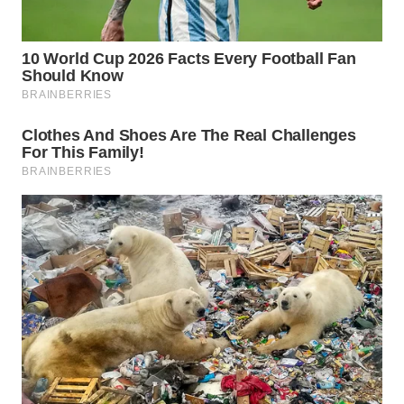
Wahana
Media
Group
WAHANA
NEWS
WAHANA
TANI
WAHANA
ADVOKAT
WAHANA
INFRASTRUKTUR
WAHANA
KONSUMEN