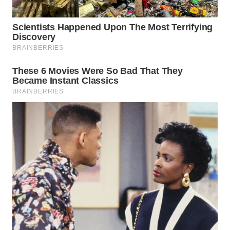
WAHANA
LISTRIK
WAHANA
TRAVEL
WAHANA
TV
WAHANANEWS
ID
WAHANANEWS
CO ID
WAHANANEWS
NET