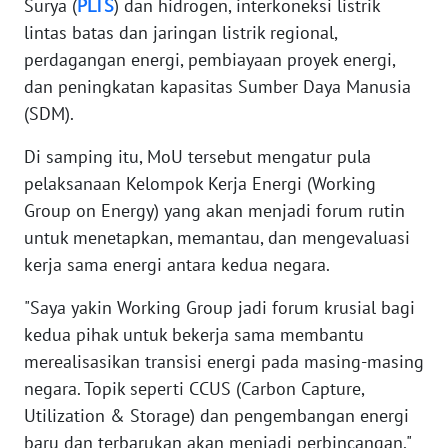
Surya (
PLTS
) dan hidrogen, interkoneksi listrik
WN
lintas batas dan jaringan listrik regional,
NUSANTARA
perdagangan energi, pembiayaan proyek energi,
dan peningkatan kapasitas Sumber Daya Manusia
WN
JOGJA
(SDM).
Di samping itu, MoU tersebut mengatur pula
WN
pelaksanaan Kelompok Kerja Energi (Working
JATIM
Group on Energy) yang akan menjadi forum rutin
untuk menetapkan, memantau, dan mengevaluasi
WN
BALI
kerja sama energi antara kedua negara.
"Saya yakin Working Group jadi forum krusial bagi
WN
KALBAR
kedua pihak untuk bekerja sama membantu
merealisasikan transisi energi pada masing-masing
WN
negara. Topik seperti CCUS (Carbon Capture,
KALTENG
Utilization & Storage) dan pengembangan energi
baru dan terbarukan akan menjadi perbincangan,"