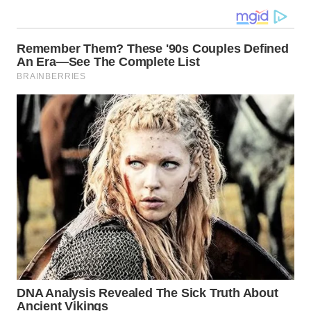
TAPANULI
TENGAH
WN DELI
SERDANG
WN
TEBING
TINGGI
WN
PAKPAK
WN
KARAWANG
WN
BEKASI