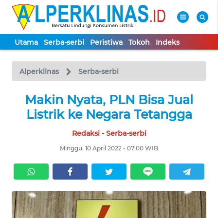
Utama
Serba-serbi
Peristiwa
Tokoh
Indeks
WAHANA
Tutup
TV
Alperklinas
Serba-serbi
UTAMA
Makin Nyata, PLN Bisa Jual
Listrik ke Negara Tetangga
SERBA-
Redaksi - Serba-serbi
SERBI
Minggu, 10 April 2022 - 07:00 WIB
PERISTIWA
TOKOH
Informasi