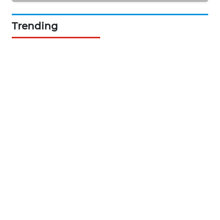
SIBARAGAS
NEWS
Trending
METRO
SIANTAR
NEWS
METRO
MEDAN
NEWS
METRO
JAKARTA
NEWS
KRT
NEWS