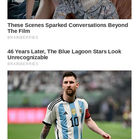
WN
NATUNA
WN
BINTAN
WN
MANDALIKA
WN
LIKUPANG
WN
LABUANBAJO
WN
BORNEO