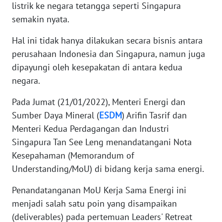
listrik ke negara tetangga seperti Singapura
WN
semakin nyata.
SERAMBI
Hal ini tidak hanya dilakukan secara bisnis antara
WN
perusahaan Indonesia dan Singapura, namun juga
JAMBI
dipayungi oleh kesepakatan di antara kedua
negara.
WN
SULTRA
Pada Jumat (21/01/2022), Menteri Energi dan
Sumber Daya Mineral (
ESDM
) Arifin Tasrif dan
WN
Menteri Kedua Perdagangan dan Industri
NTB
Singapura Tan See Leng menandatangani Nota
Kesepahaman (Memorandum of
WN
Understanding/MoU) di bidang kerja sama energi.
SULTENG
Penandatanganan MoU Kerja Sama Energi ini
WN
menjadi salah satu poin yang disampaikan
SULBAR
(deliverables) pada pertemuan Leaders' Retreat