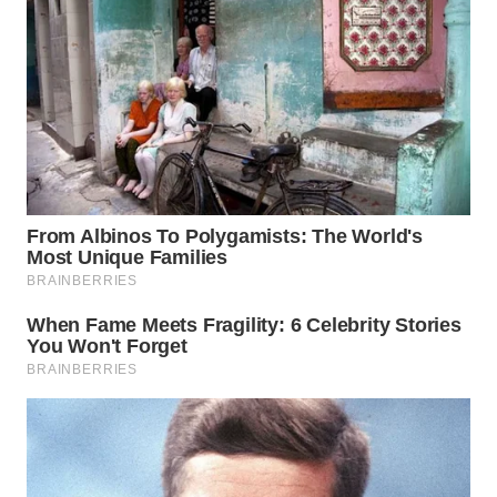
WN
INDRAMAYU
WN
KUNINGAN
WN
MAJALENGKA
WN
SUBANG
WN
SUKABUMI
WN
PURWAKARTA