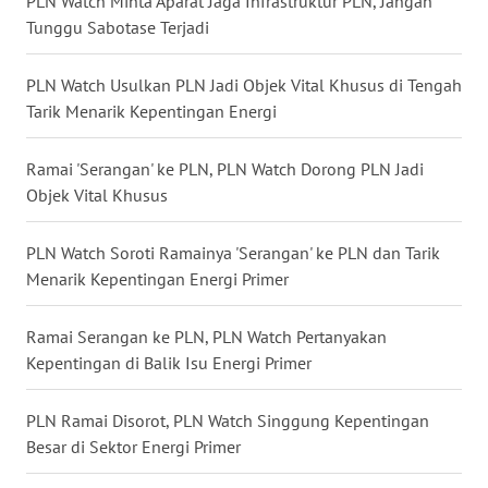
PLN Watch Minta Aparat Jaga Infrastruktur PLN, Jangan
Tunggu Sabotase Terjadi
WN
TAPANULI
SELATAN
PLN Watch Usulkan PLN Jadi Objek Vital Khusus di Tengah
Tarik Menarik Kepentingan Energi
WN
TANJUNG
Ramai 'Serangan' ke PLN, PLN Watch Dorong PLN Jadi
LESUNG
Objek Vital Khusus
WN
PLN Watch Soroti Ramainya 'Serangan' ke PLN dan Tarik
KARO
Menarik Kepentingan Energi Primer
WN
Ramai Serangan ke PLN, PLN Watch Pertanyakan
SIMALUNGUN
Kepentingan di Balik Isu Energi Primer
WN
LABUHANBATU
PLN Ramai Disorot, PLN Watch Singgung Kepentingan
Besar di Sektor Energi Primer
WN