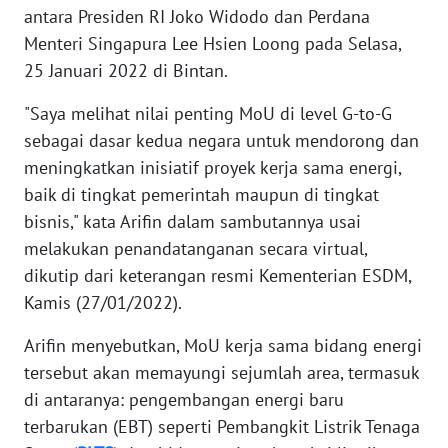
antara Presiden RI Joko Widodo dan Perdana
WN
BABEL
Menteri Singapura Lee Hsien Loong pada Selasa,
25 Januari 2022 di Bintan.
WN
"Saya melihat nilai penting MoU di level G-to-G
SUMBAR
sebagai dasar kedua negara untuk mendorong dan
meningkatkan inisiatif proyek kerja sama energi,
WN
SUMSEL
baik di tingkat pemerintah maupun di tingkat
bisnis," kata Arifin dalam sambutannya usai
WN
melakukan penandatanganan secara virtual,
BENGKULU
dikutip dari keterangan resmi Kementerian ESDM,
Kamis (27/01/2022).
WN
LAMPUNG
Arifin menyebutkan, MoU kerja sama bidang energi
tersebut akan memayungi sejumlah area, termasuk
WN
di antaranya: pengembangan energi baru
JATENG
terbarukan (EBT) seperti Pembangkit Listrik Tenaga