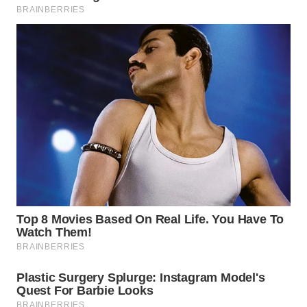
WN
BOGOR
WN
DEPOK
WN
TAPANULI
UTARA
WN
SAMOSIR
WN
PADANG
LAWAS
WN