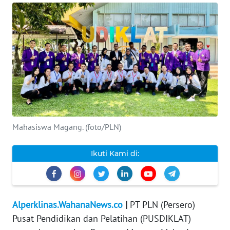
INDEKS
BERITA
KONTAK
KAMI
INFO
IKLAN
Mahasiswa Magang. (foto/PLN)
TENTANG
KAMI
Ikuti Kami di:
PEDOMAN
MEDIA
SIBER
Alperklinas.WahanaNews.co
|
PT PLN (Persero)
Pusat Pendidikan dan Pelatihan (PUSDIKLAT)
REDAKSI