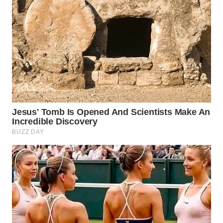
WAHANA
DESA
WISATA
LAPAK
WAHANA
Wahana
Network
KONSUMEN
LISTRIK
MASYARAKAT
KELISTRIKAN
WALINKI
ID