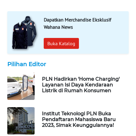
SIBARAGAS
NEWS
Dapatkan Merchandise Eksklusif
Wahana News
METRO
SIANTAR
NEWS
Buka Katalog
METRO
MEDAN
Pilihan Editor
NEWS
PLN Hadirkan 'Home Charging'
Layanan Isi Daya Kendaraan
METRO
Listrik di Rumah Konsumen
JAKARTA
NEWS
Institut Teknologi PLN Buka
KRT
Pendaftaran Mahasiswa Baru
NEWS
2023, Simak Keunggulannya!