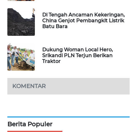
NEWS
Di Tengah Ancaman Kekeringan,
China Genjot Pembangkit Listrik
BERKAT
Batu Bara
NEWS
BERAMPU
Dukung Woman Local Hero,
NEWS
Srikandi PLN Terjun Berikan
Traktor
ANUGERAH
NEWS
KOMENTAR
AKHLAK
ID
PERAPKI
NEWS
Berita Populer
SONYA