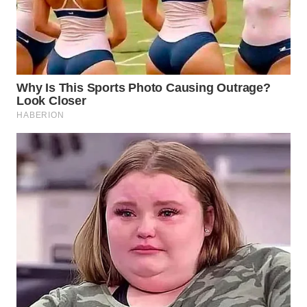
MAWAKA
ID
MARTABAT
NET
PLN
WATCH
MKLI
LPKKI
LKKI
KOPEKLIN