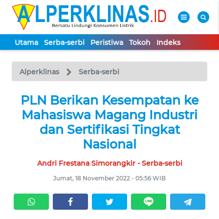
Utama
Serba-serbi
Peristiwa
Tokoh
Indeks
WAHANA
Tutup
TV
Alperklinas
Serba-serbi
UTAMA
PLN Berikan Kesempatan ke
Mahasiswa Magang Industri
SERBA-
dan Sertifikasi Tingkat
SERBI
Nasional
Andri Frestana Simorangkir - Serba-serbi
PERISTIWA
Jumat, 18 November 2022 - 05:56 WIB
TOKOH
Informasi