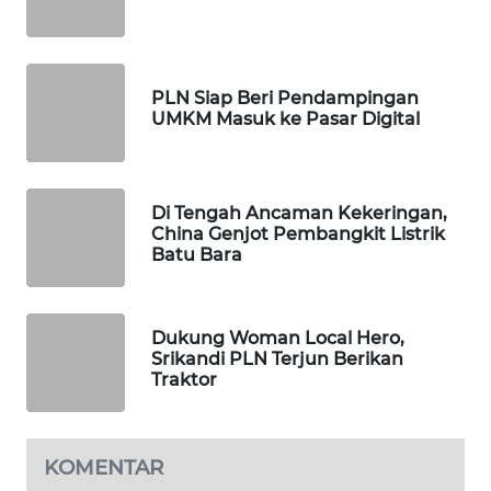
WAHANA
DESA
WISATA
PLN Siap Beri Pendampingan
LAPAK
UMKM Masuk ke Pasar Digital
WAHANA
Wahana
Di Tengah Ancaman Kekeringan,
Network
China Genjot Pembangkit Listrik
Batu Bara
KONSUMEN
LISTRIK
Dukung Woman Local Hero,
MASYARAKAT
Srikandi PLN Terjun Berikan
KELISTRIKAN
Traktor
WALINKI
ID
KOMENTAR