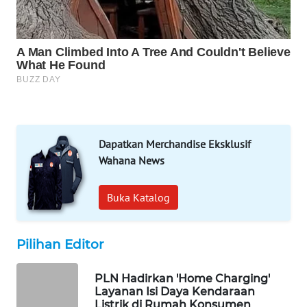
WAHANA
LISTRIK
WAHANA
TRAVEL
WAHANA
TV
Dapatkan Merchandise Eksklusif
Wahana News
WAHANANEWS
ID
Buka Katalog
WAHANANEWS
CO ID
Pilihan Editor
WAHANANEWS
PLN Hadirkan 'Home Charging'
NET
Layanan Isi Daya Kendaraan
Listrik di Rumah Konsumen