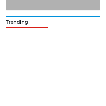
PORTAL
KONSUMEN
FORWAMKI
Trending
ALPERKLINAS
FORJASIDA
TAMBANG
NEWS
SITUNGIR
NEWS
SIDIKALANG
NEWS