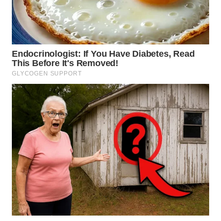
WN
MALUKU
WN
MALUT
WN
DAIRI
WN
DANAU
TOBA
WN
NIAS
WN
LANGKAT