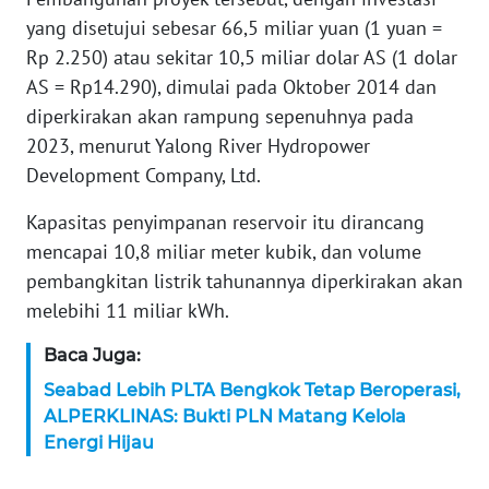
WN
yang disetujui sebesar 66,5 miliar yuan (1 yuan =
BANTEN
Rp 2.250) atau sekitar 10,5 miliar dolar AS (1 dolar
AS = Rp14.290), dimulai pada Oktober 2014 dan
WN
NTT
diperkirakan akan rampung sepenuhnya pada
2023, menurut Yalong River Hydropower
WN
Development Company, Ltd.
KEPRI
Kapasitas penyimpanan reservoir itu dirancang
WN
mencapai 10,8 miliar meter kubik, dan volume
PAPUA
pembangkitan listrik tahunannya diperkirakan akan
melebihi 11 miliar kWh.
WN
PAPUA
Baca Juga:
BARAT
Seabad Lebih PLTA Bengkok Tetap Beroperasi,
ALPERKLINAS: Bukti PLN Matang Kelola
WN
Energi Hijau
RIAU