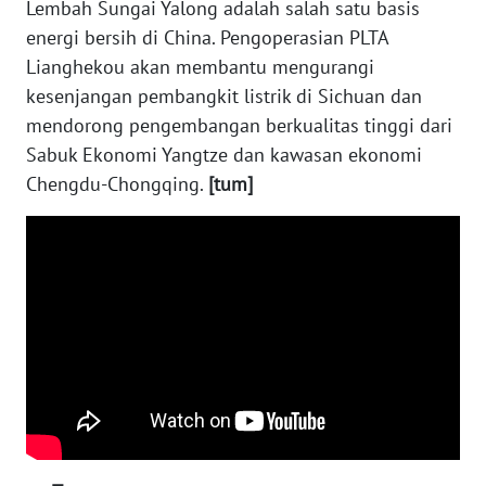
Lembah Sungai Yalong adalah salah satu basis
WN
energi bersih di China. Pengoperasian PLTA
SERAMBI
Lianghekou akan membantu mengurangi
kesenjangan pembangkit listrik di Sichuan dan
WN
mendorong pengembangan berkualitas tinggi dari
JAMBI
Sabuk Ekonomi Yangtze dan kawasan ekonomi
Chengdu-Chongqing.
[tum]
WN
SULTRA
WN
NTB
WN
SULTENG
WN
SULBAR