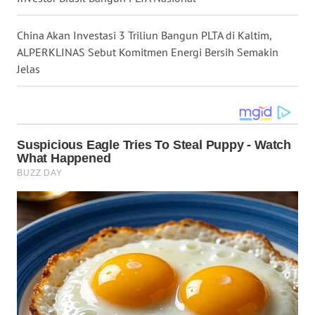
WN
KALTARA
China Akan Investasi 3 Triliun Bangun PLTA di Kaltim,
ALPERKLINAS Sebut Komitmen Energi Bersih Semakin
WN
Jelas
KALSEL
WN
KALTIM
WN
SULSEL
WN
GORONTALO
WN
SULUT