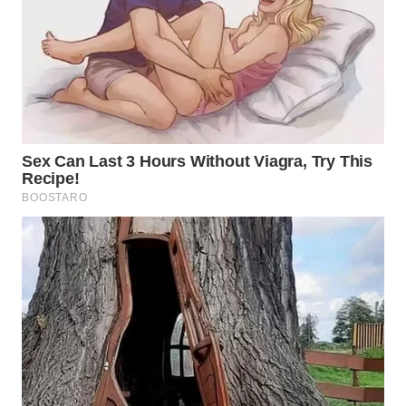
Wahana
Media
Group
WAHANA
NEWS
WAHANA
TANI
WAHANA
ADVOKAT
WAHANA
INFRASTRUKTUR
WAHANA
KONSUMEN