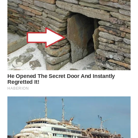
WN
BOGOR
WN
DEPOK
WN
TAPANULI
UTARA
WN
SAMOSIR
WN
PADANG
LAWAS
WN