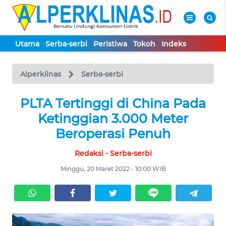
Utama
Serba-serbi
Peristiwa
Tokoh
Indeks
WAHANA
Tutup
TV
Alperklinas
Serba-serbi
UTAMA
PLTA Tertinggi di China Pada
Ketinggian 3.000 Meter
SERBA-
Beroperasi Penuh
SERBI
Redaksi - Serba-serbi
PERISTIWA
Minggu, 20 Maret 2022 - 10:00 WIB
TOKOH
Informasi