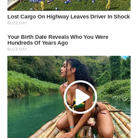
WN
INDRAMAYU
WN
KUNINGAN
WN
MAJALENGKA
WN
SUBANG
WN
SUKABUMI
WN
PURWAKARTA