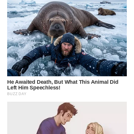
WN
NATUNA
WN
BINTAN
WN
MANDALIKA
WN
LIKUPANG
WN
LABUANBAJO
WN
BORNEO