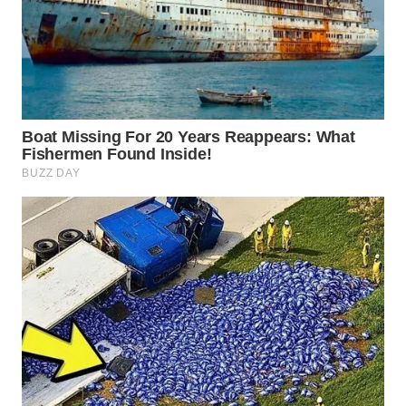
SUMEDANG
WN
CIANJUR
WN
KEPULAUAN
SERIBU
WN
TANGERANG
WN
BINJAI
WN
CIREBON