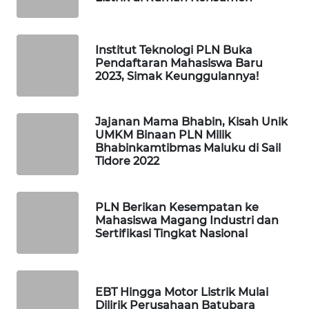
WAHANA
SPORT
Institut Teknologi PLN Buka
WAHANA
Pendaftaran Mahasiswa Baru
2023, Simak Keunggulannya!
UMKM
WAHANA
Jajanan Mama Bhabin, Kisah Unik
SELEB
UMKM Binaan PLN Milik
Bhabinkamtibmas Maluku di Sail
Tidore 2022
WAHANA
PERSONA
PLN Berikan Kesempatan ke
WAHANA
Mahasiswa Magang Industri dan
OTOMOTIF
Sertifikasi Tingkat Nasional
WAHANA
HEALTH
EBT Hingga Motor Listrik Mulai
Dilirik Perusahaan Batubara